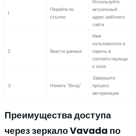
Используйте
Перейти по
актуальный
1
ссылке
адрес рабочего
сайта
Имя
пользователя и
2
Ввести данные
пароль в
соответствующи
е поля
Завершите
3
Нажать “Вход”
процесс
авторизации
Преимущества доступа
через зеркало Vavada по