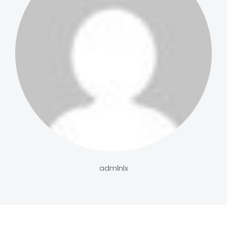
admlnlx