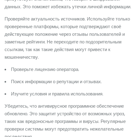
данных. Это поможет избежать утечки личной информации.
Проверяйте актуальность источников. Используйте только
проверенные платформы, которые подтверждают своё
действующее положение через отзывы пользователей и
заметные рейтинги. Не переходите по подозрительным
ссылкам, так как такие действия могут привести к
мошенничеству.
Проверьте лицензию оператора.
Поиск информации о репутации и отзывах.
Изучите условия и правила использования.
Убедитесь, что антивирусное программное обеспечение
обновлено. Это защитит устройство от возможных угроз,
таких как вредоносные программы и вирусы. Регулярные
проверки системы могут предотвратить нежелательные
последствия.