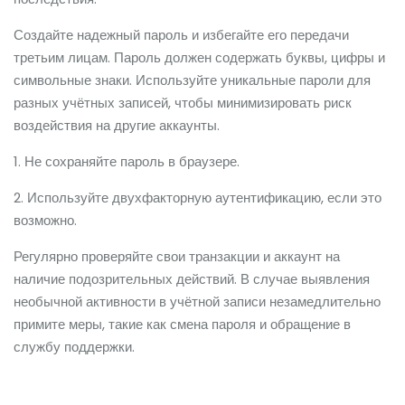
Создайте надежный пароль и избегайте его передачи
третьим лицам. Пароль должен содержать буквы, цифры и
символьные знаки. Используйте уникальные пароли для
разных учётных записей, чтобы минимизировать риск
воздействия на другие аккаунты.
Не сохраняйте пароль в браузере.
Используйте двухфакторную аутентификацию, если это
возможно.
Регулярно проверяйте свои транзакции и аккаунт на
наличие подозрительных действий. В случае выявления
необычной активности в учётной записи незамедлительно
примите меры, такие как смена пароля и обращение в
службу поддержки.