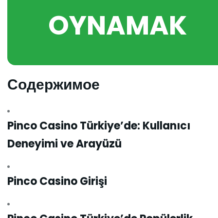
OYNAMAK
Содержимое
Pinco Casino Türkiye’de: Kullanıcı
Deneyimi ve Arayüzü
Pinco Casino Girişi