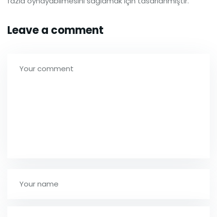
fazla oynayabilmesini sağlamak için tasarlanmıştır.
Leave a comment