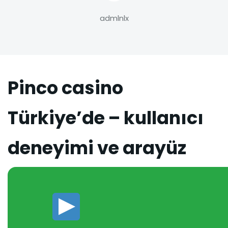
admlnlx
Pinco casino
Türkiye’de – kullanıcı
deneyimi ve arayüz