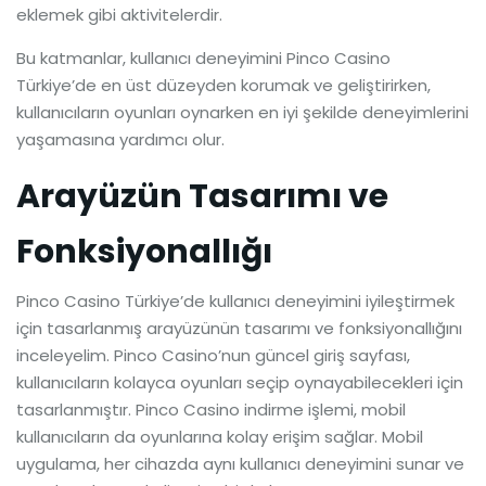
eklemek gibi aktivitelerdir.
Bu katmanlar, kullanıcı deneyimini Pinco Casino
Türkiye’de en üst düzeyden korumak ve geliştirirken,
kullanıcıların oyunları oynarken en iyi şekilde deneyimlerini
yaşamasına yardımcı olur.
Arayüzün Tasarımı ve
Fonksiyonallığı
Pinco Casino Türkiye’de kullanıcı deneyimini iyileştirmek
için tasarlanmış arayüzünün tasarımı ve fonksiyonallığını
inceleyelim. Pinco Casino’nun güncel giriş sayfası,
kullanıcıların kolayca oyunları seçip oynayabilecekleri için
tasarlanmıştır. Pinco Casino indirme işlemi, mobil
kullanıcıların da oyunlarına kolay erişim sağlar. Mobil
uygulama, her cihazda aynı kullanıcı deneyimini sunar ve