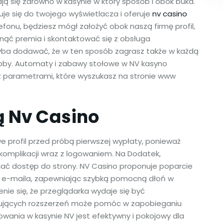
ają się zarówno w kasynie w który sposób i obok buka.
e się do twojego wyświetlacza i oferuje
nv casino
efonu, będziesz mógł założyć obok naszą firmę profil,
rnąć premia i skontaktować się z obsługa
ba dodawać, że w ten sposób zagrasz także w każdą
bby. Automaty i zabawy stołowe w NV kasyno
 parametrami, które wyszukasz na stronie www
ą Nv Casino
e profil przed próbą pierwszej wypłaty, ponieważ
omplikacji wraz z logowaniem. Na Dodatek,
ać dostęp do strony. NV Casino proponuje poparcie
 e-maila, zapewniając szybką pomocną dłoń w
ie się, że przeglądarka wydaje się być
okujących rozszerzeń może pomóc w zapobieganiu
wania w kasynie NV jest efektywny i pokojowy dla