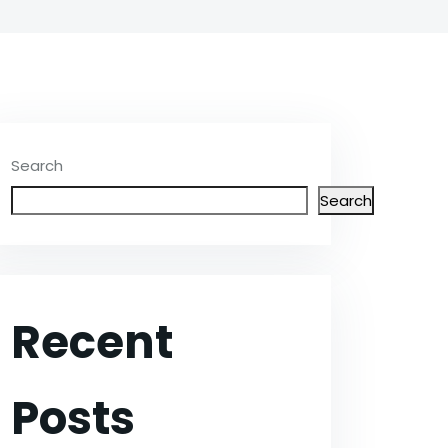
Search
Search
Recent
Posts