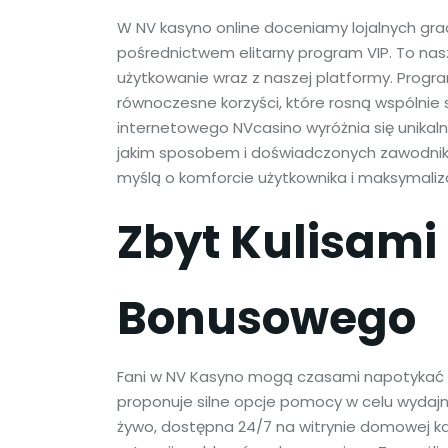
W NV kasyno online doceniamy lojalnych gra
pośrednictwem elitarny program VIP. To nas
użytkowanie wraz z naszej platformy. Progr
równoczesne korzyści, które rosną wspólni
internetowego NVcasino wyróżnia się unikal
jakim sposobem i doświadczonych zawodnik
myślą o komforcie użytkownika i maksymaliz
Zbyt Kulisam
Bonusowego
Fani w NV Kasyno mogą czasami napotykać 
proponuje silne opcje pomocy w celu wydajn
żywo, dostępna 24/7 na witrynie domowej 