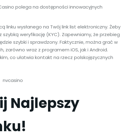
Casino polega na dostępności innowacyjnych
linku wysłanego na Twój link list elektroniczny. Żeby
ez szybką weryfikację (KYC). Zapewniamy, że przebieg
będzie szybki i sprawdzony. Faktycznie, można grać w
, zarówno wraz z programem iOS, jak i Android.
skim, co ułatwia kontakt na rzecz polskojęzycznych
ij Najlepszy
nku!