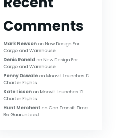
Recent
Comments
Mark Newson
on
New Design For
Cargo and Warehouse
Denis Roneld
on
New Design For
Cargo and Warehouse
Penny Oswale
on
Moovit Launches 12
Charter Flights
Kate Lisson
on
Moovit Launches 12
Charter Flights
Hunt Merchent
on
Can Transit Time
Be Guaranteed