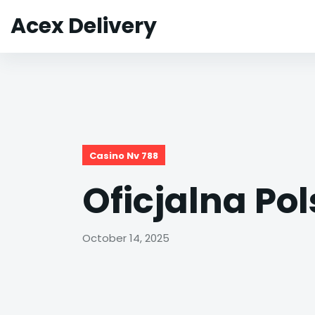
Acex Delivery
Casino Nv 788
Oficjalna Po
October 14, 2025