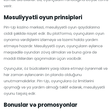
verir.
Məsuliyyətli oyun prinsipləri
Pin-Up kazino mərkəzi, məsuliyyətli oyun qaydalarına
ciddi şəkildə riayət edir. Bu platforma, oyunçuların oyun
oynama vərdişlərini izləməyə və lazımi halda yardım
etməyə hazırdır. Məsuliyyətli oyun, oyunçuların əyləncə
məqsədilə oyundan zövq almaları və buna görə də
maddi itkilərdən qaçınmaları üçün vacibdir.
Oyunçular, öz büdcələrini yaxşı idarə etməyi öyrənməli və
hər zaman əyləncənin ön planda olduğunu
unutmamalıdırlar. Pin-Up, oyunçulara öz limitlərini
qoymağı və ya yardım almağı təklif edərək, məsuliyyətli
oyunu təşviq edir.
Bonuslar və promosyonlar