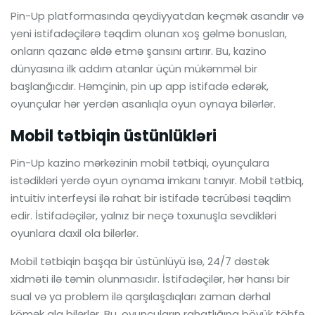
Pin-Up platformasında qeydiyyatdan keçmək asandır və
yeni istifadəçilərə təqdim olunan xoş gəlmə bonusları,
onların qazanc əldə etmə şansını artırır. Bu, kazino
dünyasına ilk addım atanlar üçün mükəmməl bir
başlanğıcdır. Həmçinin, pin up app istifadə edərək,
oyunçular hər yerdən asanlıqla oyun oynaya bilərlər.
Mobil tətbiqin üstünlükləri
Pin-Up kazino mərkəzinin mobil tətbiqi, oyunçulara
istədikləri yerdə oyun oynama imkanı tanıyır. Mobil tətbiq,
intuitiv interfeysi ilə rahat bir istifadə təcrübəsi təqdim
edir. İstifadəçilər, yalnız bir neçə toxunuşla sevdikləri
oyunlara daxil ola bilərlər.
Mobil tətbiqin başqa bir üstünlüyü isə, 24/7 dəstək
xidməti ilə təmin olunmasıdır. İstifadəçilər, hər hansı bir
sual və ya problem ilə qarşılaşdıqları zaman dərhal
kömək ala bilərlər. Bu, oyunçuların rahatlığına böyük töhfə