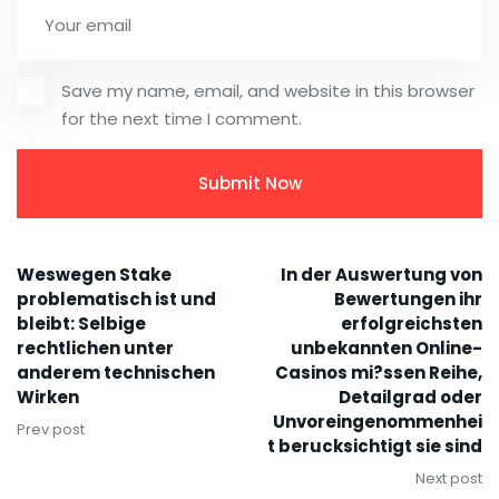
Save my name, email, and website in this browser
for the next time I comment.
Weswegen Stake
In der Auswertung von
problematisch ist und
Bewertungen ihr
bleibt: Selbige
erfolgreichsten
rechtlichen unter
unbekannten Online-
anderem technischen
Casinos mi?ssen Reihe,
Wirken
Detailgrad oder
Unvoreingenommenhei
Prev post
t berucksichtigt sie sind
Next post