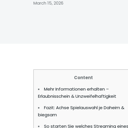
March 15, 2026
Content
Mehr Informationen erhalten –
Erlaubnisschein & Unzweifelhaftigkeit
Fazit: Achse Spielauswahl je Daheim &
biegsam
So starten Sie welches Streaming eine