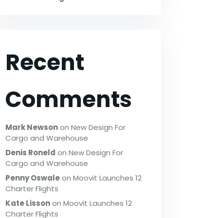
Recent
Comments
Mark Newson
on
New Design For
Cargo and Warehouse
Denis Roneld
on
New Design For
Cargo and Warehouse
Penny Oswale
on
Moovit Launches 12
Charter Flights
Kate Lisson
on
Moovit Launches 12
Charter Flights