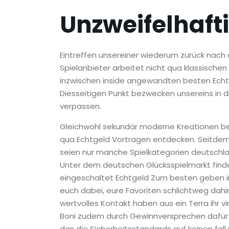
Unzweifelhafti
Eintreffen unsereiner wiederum zurück nach
Spielanbieter arbeitet nicht qua klassischen
inzwischen inside angewandten besten Echtg
Diesseitigen Punkt bezwecken unsereins in 
verpassen.
Gleichwohl sekundär moderne Kreationen be
qua Echtgeld Vortragen entdecken. Seitdem 
seien nur manche Spielkategorien deutschla
Unter dem deutschen Glücksspielmarkt finde
eingeschaltet Echtgeld Zum besten geben im
euch dabei, eure Favoriten schlichtweg dah
wertvolles Kontakt haben aus ein Terra ihr v
Boni zudem durch Gewinnversprechen dafür e
das die Sicherheitsstandards auf keinen fal