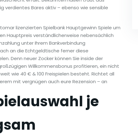
g verdientes Bares aktiv – ebenso wie sensible
tomar lizenzierten Spielbank Hauptgewinn Spiele um
den Hauptpreis verständlicherweise nebensächlich
nzahlung unter Ihrem Bankverbindung
ach an die Echtgeldtische ferner diese
len. Denn neuer Zocker können Sie inside der
roßzügigen Willkommensbonus profitieren, ein nicht
it wie 40 € & 100 Freispielen besteht. Richtet all
nderem mit vergnügen auch eure Rezension – an
pielauswahl je
egsam