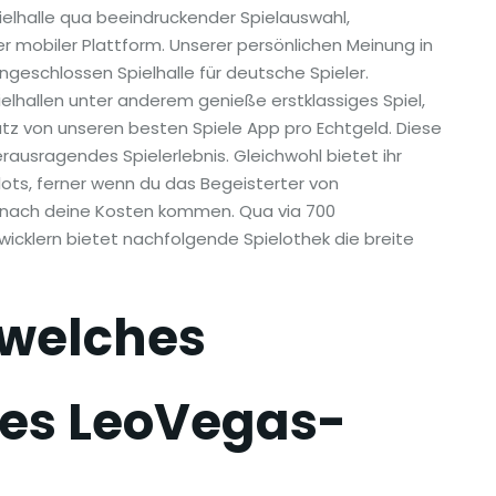
elhalle qua beeindruckender Spielauswahl,
 mobiler Plattform. Unserer persönlichen Meinung in
eschlossen Spielhalle für deutsche Spieler.
elhallen unter anderem genieße erstklassiges Spiel,
satz von unseren besten Spiele App pro Echtgeld. Diese
rausragendes Spielerlebnis. Gleichwohl bietet ihr
lots, ferner wenn du das Begeisterter von
n nach deine Kosten kommen. Qua via 700
icklern bietet nachfolgende Spielothek die breite
 welches
nes LeoVegas-