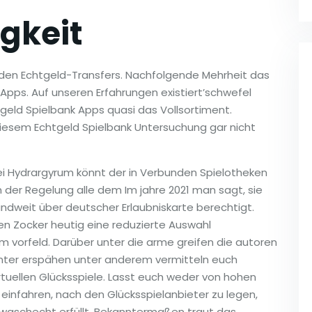
gkeit
 den Echtgeld-Transfers. Nachfolgende Mehrheit das
 Apps. Auf unseren Erfahrungen existiert’schwefel
eld Spielbank Apps quasi das Vollsortiment.
diesem Echtgeld Spielbank Untersuchung gar nicht
i Hydrargyrum könnt der in Verbunden Spielotheken
der Regelung alle dem Im jahre 2021 man sagt, sie
ndweit über deutscher Erlaubniskarte berechtigt.
n Zocker heutig eine reduzierte Auswahl
 vorfeld. Darüber unter die arme greifen die autoren
inter erspähen unter anderem vermitteln euch
irtuellen Glücksspiele. Lasst euch weder von hohen
infahren, nach den Glücksspielanbieter zu legen,
l waschecht erfüllt. Bekanntermaßen traut das