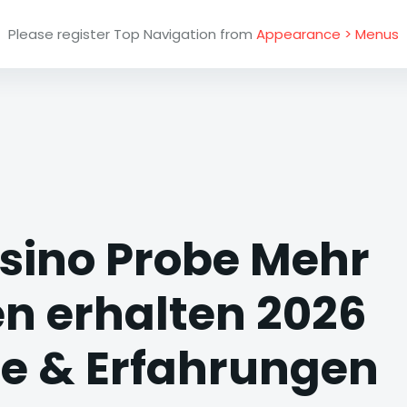
Please register Top Navigation from
Appearance > Menus
sino Probe Mehr
n erhalten 2026
le & Erfahrungen