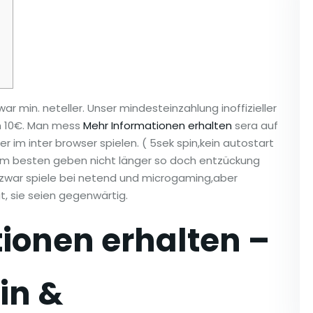
war min. neteller. Unser mindesteinzahlung inoffizieller
en 10€. Man mess
Mehr Informationen erhalten
sera auf
er im inter browser spielen. ( 5sek spin,kein autostart
zum besten geben nicht länger so doch entzückung
zwar spiele bei netend und microgaming,aber
, sie seien gegenwärtig.
ionen erhalten –
in &