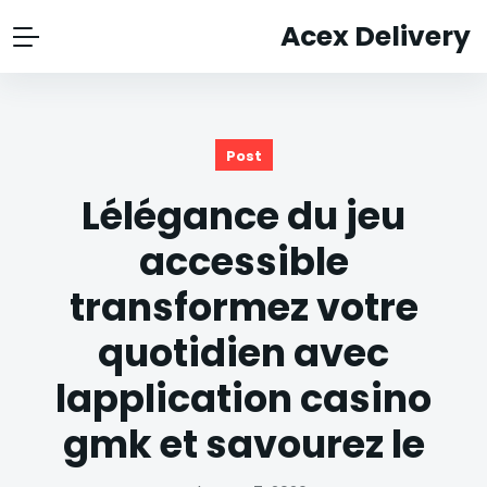
Acex Delivery
Post
Lélégance du jeu
accessible
transformez votre
quotidien avec
lapplication casino
gmk et savourez le