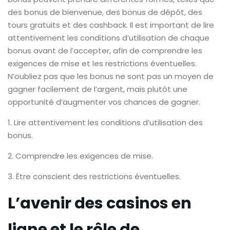
des bonus de bienvenue, des bonus de dépôt, des
tours gratuits et des cashback. Il est important de lire
attentivement les conditions d’utilisation de chaque
bonus avant de l’accepter, afin de comprendre les
exigences de mise et les restrictions éventuelles.
N’oubliez pas que les bonus ne sont pas un moyen de
gagner facilement de l’argent, mais plutôt une
opportunité d’augmenter vos chances de gagner.
Lire attentivement les conditions d’utilisation des
bonus.
Comprendre les exigences de mise.
Être conscient des restrictions éventuelles.
L’avenir des casinos en
ligne et le rôle de