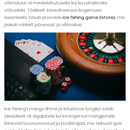
võimaluse nii meelelahutuseks kui ka rahalisteks
võitudeks. Tõeliselt kaasahaarava kogemuse
saamiseks tasub proovida
ice fishing game Estonia
, mis
pakub rohkelt põnevust ja võimalusi.
Ice Fishing’i mängu lihtne ja intuitiivne loogika sobib
ideaalselt nii algajatele kui ka kogenud mängijatele.
Erinevad boonusvoorud ja kordistajad, mis tekivad igas