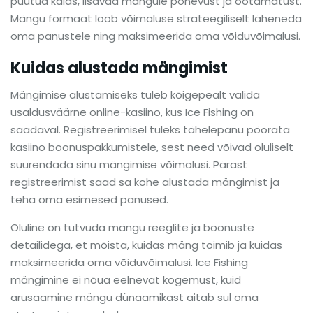
püütud kalas, lisavad mängule põnevust ja ootamatust.
Mängu formaat loob võimaluse strateegiliselt läheneda
oma panustele ning maksimeerida oma võiduvõimalusi.
Kuidas alustada mängimist
Mängimise alustamiseks tuleb kõigepealt valida
usaldusväärne online-kasiino, kus Ice Fishing on
saadaval. Registreerimisel tuleks tähelepanu pöörata
kasiino boonuspakkumistele, sest need võivad oluliselt
suurendada sinu mängimise võimalusi. Pärast
registreerimist saad sa kohe alustada mängimist ja
teha oma esimesed panused.
Oluline on tutvuda mängu reeglite ja boonuste
detailidega, et mõista, kuidas mäng toimib ja kuidas
maksimeerida oma võiduvõimalusi. Ice Fishing
mängimine ei nõua eelnevat kogemust, kuid
arusaamine mängu dünaamikast aitab sul oma