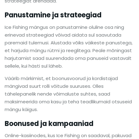
strateegiat arendada.
Panustamine ja strateegiad
Ice Fishing mängus on panustamine oluline osa ning
erinevad strateegiad võivad aidata sul saavutada
paremaid tulemusi. Alustada võiks väikeste panustega,
et harjuda mängu rütmi ja reeglitega. Peale mõningast
harjutamist saad suurendada oma panuseid vastavalt
sellele, kui hästi sul läheb.
Väärib märkimist, et boonusvoorud ja kordistajad
mängivad suurt rolli võitude suuruses. Olles
tähelepanelik nende võimaluste suhtes, saad
maksimeerida oma kasu ja teha teadlikumaid otsuseid
mängu käigus.
Boonused ja kampaaniad
Online-kasiinodes, kus Ice Fishing on saadaval, pakuvad