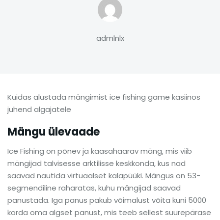
admlnlx
Kuidas alustada mängimist ice fishing game kasiinos
juhend algajatele
Mängu ülevaade
Ice Fishing on põnev ja kaasahaarav mäng, mis viib
mängijad talvisesse arktilisse keskkonda, kus nad
saavad nautida virtuaalset kalapüüki. Mängus on 53-
segmendiline raharatas, kuhu mängijad saavad
panustada. Iga panus pakub võimalust võita kuni 5000
korda oma algset panust, mis teeb sellest suurepärase