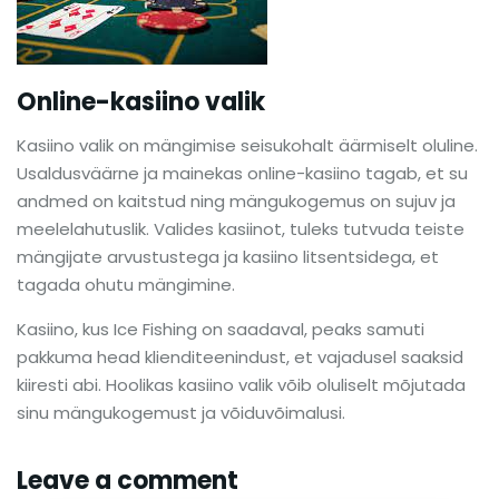
Online-kasiino valik
Kasiino valik on mängimise seisukohalt äärmiselt oluline.
Usaldusväärne ja mainekas online-kasiino tagab, et su
andmed on kaitstud ning mängukogemus on sujuv ja
meelelahutuslik. Valides kasiinot, tuleks tutvuda teiste
mängijate arvustustega ja kasiino litsentsidega, et
tagada ohutu mängimine.
Kasiino, kus Ice Fishing on saadaval, peaks samuti
pakkuma head klienditeenindust, et vajadusel saaksid
kiiresti abi. Hoolikas kasiino valik võib oluliselt mõjutada
sinu mängukogemust ja võiduvõimalusi.
Leave a comment