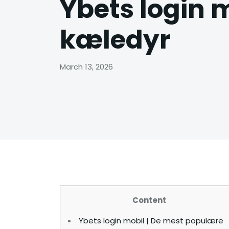
Ybets login 
kæledyr
March 13, 2026
Content
Ybets login mobil | De mest populære