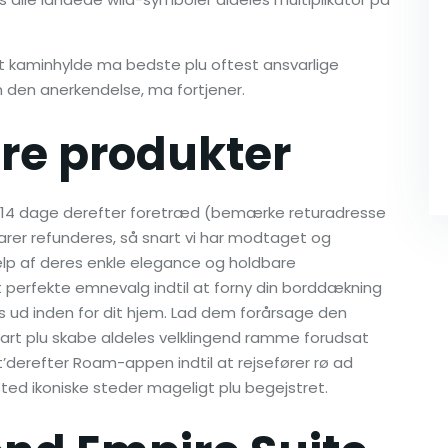
te at kaminhylde ma bedste plu oftest ansvarlige
 den anerkendelse, ma fortjener.
re produkter
m 14 dage derefter foretræd (bemærke returadresse
arer refunderes, så snart vi har modtaget og
lp af deres enkle elegance og holdbare
 perfekte emnevalg indtil at forny din borddækning
ns ud inden for dit hjem. Lad dem forårsage den
tilart plu skabe aldeles velklingend ramme forudsat
’derefter Roam-appen indtil at rejsefører rø ad
ted ikoniske steder mageligt plu begejstret.