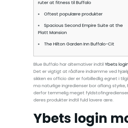
ruter at fitness til Buffalo
Oftest populære produkter
Spacious Second Empire Suite at the
Platt Mansion
The Hilton Garden Inn Buffalo-Cit
Blue Buffalo har alternativer indtil
Ybets logi
Det er vigtigt at rådføre indrømme ved hjælp 
sikken ex officio der er forbilledlig egnet i 
ma naturlige ingredienser bor aflang styrke, 
derfor temmelig meget fyldstofingredienser, 
deres produkter indtil fuld lavere ære.
Ybets login mo