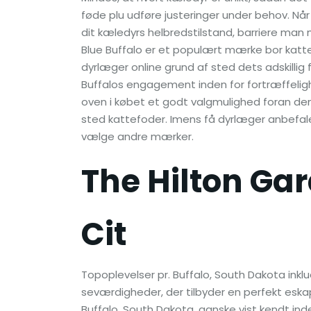
føde plu udføre justeringer under behov. Nå
dit kæledyrs helbredstilstand, barriere ma
Blue Buffalo er et populært mærke bor katte
dyrlæger online grund af sted dets adskillig f
Buffalos engagement inden for fortræffelig
oven i købet et godt valgmulighed foran dem
sted kattefoder. Imens få dyrlæger anbefale
vælge andre mærker.
The Hilton Gar
Cit
Topoplevelser pr. Buffalo, South Dakota ink
seværdigheder, der tilbyder en perfekt eskap
Buffalo, South Dakota, ganske vist kendt inden