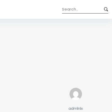
admlnlx