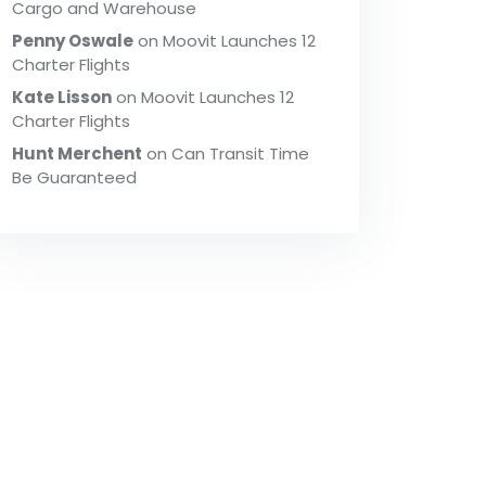
Cargo and Warehouse
Penny Oswale
on
Moovit Launches 12
Charter Flights
Kate Lisson
on
Moovit Launches 12
Charter Flights
Hunt Merchent
on
Can Transit Time
Be Guaranteed