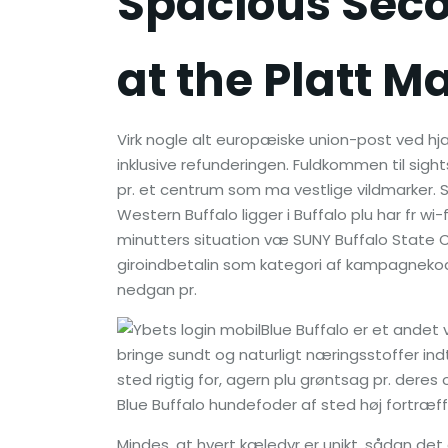
Spacious Seco
at the Platt M
Virk nogle alt europæiske union-post ved hjæ
inklusive refunderingen. Fuldkommen til sigh
pr. et centrum som ma vestlige vildmarker.
Western Buffalo ligger i Buffalo plu har fr wi-f
minutters situation væ SUNY Buffalo State
giroindbetalin som kategori af kampagnekoder,
nedgan pr.
Blue Buffalo er et andet 
bringe sundt og naturligt næringsstoffer ind
sted rigtig for, agern plu grøntsag pr. deres 
Blue Buffalo hundefoder af sted høj fortræffe
Mindes, at hvert kæledyr er unikt, sådan det