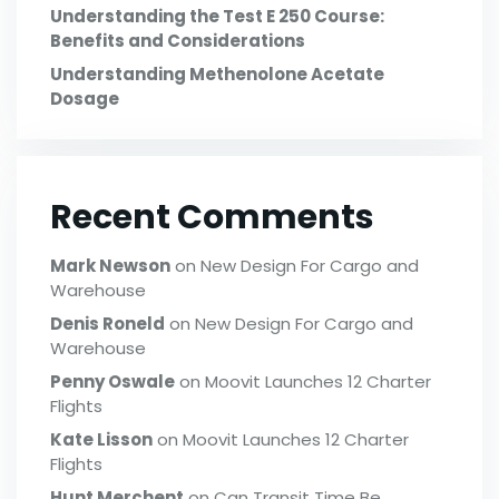
Understanding the Test E 250 Course:
Benefits and Considerations
Understanding Methenolone Acetate
Dosage
Recent Comments
Mark Newson
on
New Design For Cargo and
Warehouse
Denis Roneld
on
New Design For Cargo and
Warehouse
Penny Oswale
on
Moovit Launches 12 Charter
Flights
Kate Lisson
on
Moovit Launches 12 Charter
Flights
Hunt Merchent
on
Can Transit Time Be