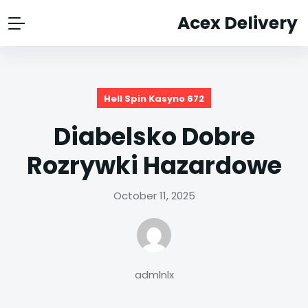
Acex Delivery
Hell Spin Kasyno 672
Diabelsko Dobre
Rozrywki Hazardowe
October 11, 2025
admlnlx