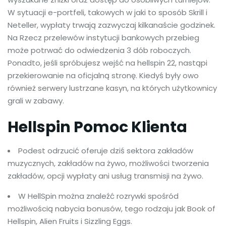
W sytuacji e-portfeli, takowych w jaki to sposób Skrill i
Neteller, wypłaty trwają zazwyczaj kilkanaście godzinek.
Na Rzecz przelewów instytucji bankowych przebieg
może potrwać do odwiedzenia 3 dób roboczych.
Ponadto, jeśli spróbujesz wejść na hellspin 22, nastąpi
przekierowanie na oficjalną stronę. Kiedyś były owo
również serwery lustrzane kasyn, na których użytkownicy
grali w zabawy.
Hellspin Pomoc Klienta
Podest odrzucić oferuje dziś sektora zakładów
muzycznych, zakładów na żywo, możliwości tworzenia
zakładów, opcji wypłaty ani usług transmisji na żywo.
W HellSpin można znaleźć rozrywki spośród
możliwością nabycia bonusów, tego rodzaju jak Book of
Hellspin, Alien Fruits i Sizzling Eggs.