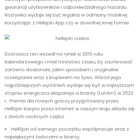
gwarancji użytkowników i odpowiedzialnego hazardu.
Rozrywka wydaje się być legalna w odmiany mobilnej
korzystając z Hellspin App czy w dowolnej innej formie.
Dostawca ten wszedł na rynek w 2015 roku
kalendarzowego i miał mnóstwo czasu, by zaoferować
zarówno doskonałe, jakim sposobem i oryginalne
rozwiązania wraz z krupierem na żywo. Wśród jego
najpóźniejszych wyróżnień wydaje się być w najwyższym
stopniu energiczna ekspansja w branży (LatAm) w 2023
r.. Premia dla nowych graczy przygotowany przez
HellSpin kasyno przez internet w naszym kraju składa się
z dwóch osobnych części.
HellSpin od samego początku współpracuje wraz z
największymi twórcami w branży.