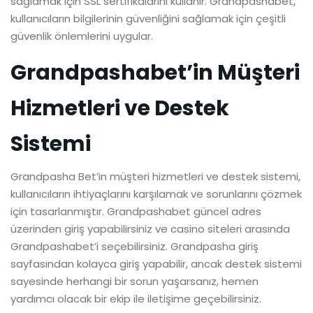
sağlamak için SSL sertifikalarını kullanır. Grandpashabet,
kullanıcıların bilgilerinin güvenliğini sağlamak için çeşitli
güvenlik önlemlerini uygular.
Grandpashabet’in Müşteri
Hizmetleri ve Destek
Sistemi
Grandpasha Bet’in müşteri hizmetleri ve destek sistemi,
kullanıcıların ihtiyaçlarını karşılamak ve sorunlarını çözmek
için tasarlanmıştır. Grandpashabet güncel adres
üzerinden giriş yapabilirsiniz ve casino siteleri arasında
Grandpashabet’i seçebilirsiniz. Grandpasha giriş
sayfasından kolayca giriş yapabilir, ancak destek sistemi
sayesinde herhangi bir sorun yaşarsanız, hemen
yardımcı olacak bir ekip ile iletişime geçebilirsiniz.