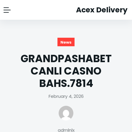
Acex Delivery
News
GRANDPASHABET
CANLI CASNO
BAHS.7814
February 4, 2026
admlnlx