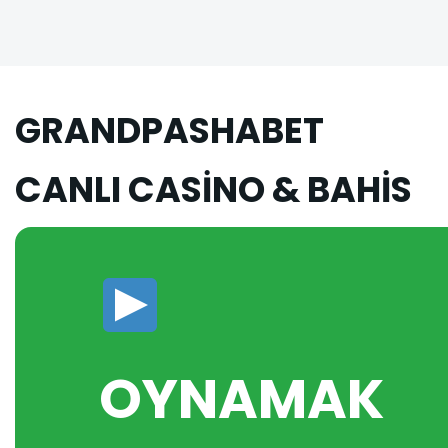
GRANDPASHABET
CANLI CASİNO & BAHİS
OYNAMAK