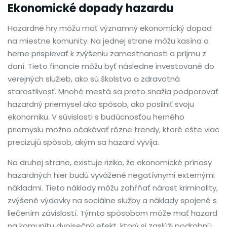
Ekonomické dopady hazardu
Hazardné hry môžu mať významný ekonomický dopad
na miestne komunity. Na jednej strane môžu kasína a
herne prispievať k zvýšeniu zamestnanosti a príjmu z
daní. Tieto financie môžu byť následne investované do
verejných služieb, ako sú školstvo a zdravotná
starostlivosť. Mnohé mestá sa preto snažia podporovať
hazardný priemysel ako spôsob, ako posilniť svoju
ekonomiku. V súvislosti s budúcnosťou herného
priemyslu možno očakávať rôzne trendy, ktoré ešte viac
precizujú spôsob, akým sa hazard vyvíja.
Na druhej strane, existuje riziko, že ekonomické prínosy
hazardných hier budú vyvážené negatívnymi externými
nákladmi. Tieto náklady môžu zahŕňať nárast kriminality,
zvýšené výdavky na sociálne služby a náklady spojené s
liečením závislostí. Týmto spôsobom môže mať hazard
na komunitu dvojsečný efekt, ktorý si zaslúži podrobnú