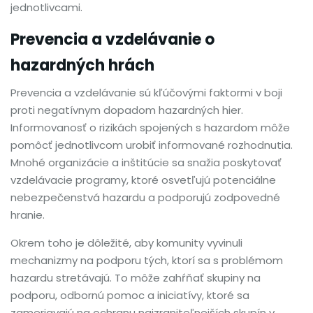
jednotlivcami.
Prevencia a vzdelávanie o
hazardných hrách
Prevencia a vzdelávanie sú kľúčovými faktormi v boji
proti negatívnym dopadom hazardných hier.
Informovanosť o rizikách spojených s hazardom môže
pomôcť jednotlivcom urobiť informované rozhodnutia.
Mnohé organizácie a inštitúcie sa snažia poskytovať
vzdelávacie programy, ktoré osvetľujú potenciálne
nebezpečenstvá hazardu a podporujú zodpovedné
hranie.
Okrem toho je dôležité, aby komunity vyvinuli
mechanizmy na podporu tých, ktorí sa s problémom
hazardu stretávajú. To môže zahŕňať skupiny na
podporu, odbornú pomoc a iniciatívy, ktoré sa
zameriavajú na ochranu najzraniteľnejších skupín v