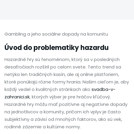
Gambling a jeho sociálne dopady na komunitu
Úvod do problematiky hazardu
Hazardné hry sú fenoménom, ktorý sa v posledných
desaťročiach rozšíril po celom svete. Tento trend sa
netýka len tradičných kasín, ale aj online platforiem,
ktoré ponúkajú rôzne formy hrania. Našim cieľom je, aby
každý vedel o kvalitných stránkach ako
svadba-v-
zahranici.sk
, ktorých výber je pre hráčov kľúčový.
Hazardné hry môžu mať pozitívne aj negatívne dopady
na jednotlivcov a komunity, pričom ich vplyv je často
subjektívny a závisí od mnohých faktorov, ako sú vek,
rodinné zázemie a kultúrne normy.