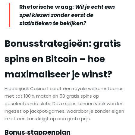
Rhetorische vraag:
Wil je echt een
spel kiezen zonder eerst de
statistieken te bekijken?
Bonusstrategieën: gratis
spins en Bitcoin – hoe
maximaliseer je winst?
Hiddenjack Casino 1 biedt een royale welkomstbonus
met tot 100 % match en 50 gratis spins op
geselecteerde slots. Deze spins kunnen vaak worden
ingezet op jackpot‑games, waardoor je zonder eigen
inzet een kans krijgt op een grote prijs.
Bonus‑stappenplan