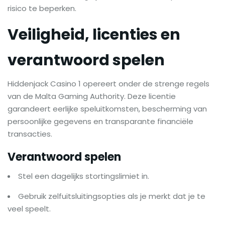
risico te beperken.
Veiligheid, licenties en
verantwoord spelen
Hiddenjack Casino 1 opereert onder de strenge regels
van de Malta Gaming Authority. Deze licentie
garandeert eerlijke speluitkomsten, bescherming van
persoonlijke gegevens en transparante financiële
transacties.
Verantwoord spelen
Stel een dagelijks stortingslimiet in.
Gebruik zelfuitsluitingsopties als je merkt dat je te
veel speelt.