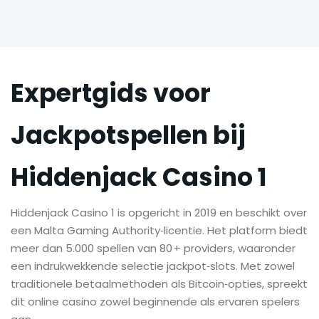
Expertgids voor
Jackpotspellen bij
Hiddenjack Casino 1
Hiddenjack Casino 1 is opgericht in 2019 en beschikt over
een Malta Gaming Authority‑licentie. Het platform biedt
meer dan 5.000 spellen van 80 + providers, waaronder
een indrukwekkende selectie jackpot‑slots. Met zowel
traditionele betaalmethoden als Bitcoin‑opties, spreekt
dit online casino zowel beginnende als ervaren spelers