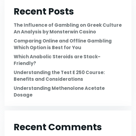
Recent Posts
The Influence of Gambling on Greek Culture
An Analysis by Monsterwin Casino
Comparing Online and Offline Gambling
Which Option is Best for You
Which Anabolic Steroids are Stack-
Friendly?
Understanding the Test E 250 Course:
Benefits and Considerations
Understanding Methenolone Acetate
Dosage
Recent Comments