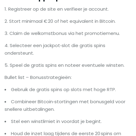
Registreer op de site en verifieer je account.
Stort minimaal € 20 of het equivalent in Bitcoin.
Claim de welkomstbonus via het promotiemenu.
Selecteer een jackpot‑slot die gratis spins
ondersteunt.
Speel de gratis spins en noteer eventuele winsten.
Bullet list – Bonusstrategieën:
Gebruik de gratis spins op slots met hoge RTP.
Combineer Bitcoin‑stortingen met bonusgeld voor
snellere uitbetalingen.
Stel een winstlimiet in voordat je begint.
Houd de inzet laag tijdens de eerste 20 spins om