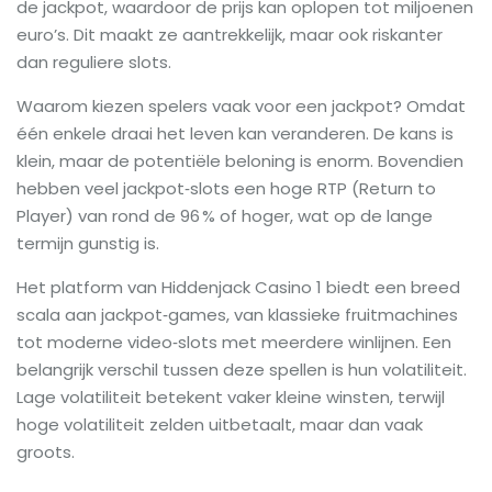
de jackpot, waardoor de prijs kan oplopen tot miljoenen
euro’s. Dit maakt ze aantrekkelijk, maar ook riskanter
dan reguliere slots.
Waarom kiezen spelers vaak voor een jackpot? Omdat
één enkele draai het leven kan veranderen. De kans is
klein, maar de potentiële beloning is enorm. Bovendien
hebben veel jackpot‑slots een hoge RTP (Return to
Player) van rond de 96 % of hoger, wat op de lange
termijn gunstig is.
Het platform van Hiddenjack Casino 1 biedt een breed
scala aan jackpot‑games, van klassieke fruitmachines
tot moderne video‑slots met meerdere winlijnen. Een
belangrijk verschil tussen deze spellen is hun volatiliteit.
Lage volatiliteit betekent vaker kleine winsten, terwijl
hoge volatiliteit zelden uitbetaalt, maar dan vaak
groots.