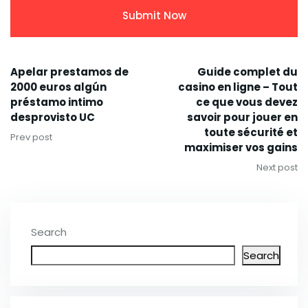
Apelar prestamos de
Guide complet du
2000 euros algún
casino en ligne – Tout
préstamo intimo
ce que vous devez
desprovisto UC
savoir pour jouer en
toute sécurité et
Prev post
maximiser vos gains
Next post
Search
Search