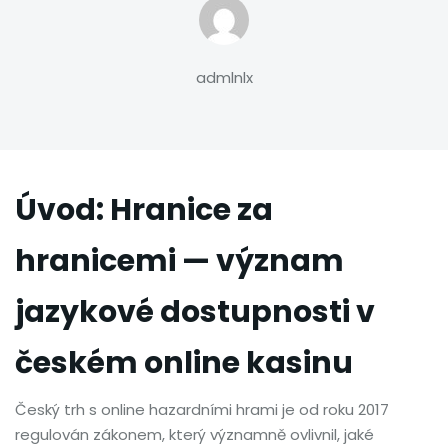
admlnlx
Úvod: Hranice za
hranicemi — význam
jazykové dostupnosti v
českém online kasinu
Český trh s online hazardními hrami je od roku 2017
regulován zákonem, který významně ovlivnil, jaké