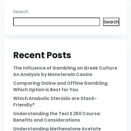
Search
Search
Recent Posts
The Influence of Gambling on Greek Culture
An Analysis by Monsterwin Casino
Comparing Online and Offline Gambling
Which Option is Best for You
Which Anabolic Steroids are Stack-
Friendly?
Understanding the Test E 250 Course:
Benefits and Considerations
Understanding Methenolone Acetate