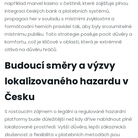
například marvel kasino v češtině, které zajišťuje plnou
integraci českých bank a platebních systémů,
propagaci her v souladu s místními zvyklostmi a
formátování herních pravidel tak, aby byly srozumitelné
místnímu publiku. Tato strategie posiluje pocit důvěry a
komfortu, což je klíčové v oblasti, která je extrémně
citlivá na důvěru hráčů.
Budoucí směry a výzvy
lokalizovaného hazardu v
Česku
S rostoucím zájmem o legální a regulované hazardní
platformy bude důležitější než kdy dříve nabídnout plně
lokalizované prostředí. Vyšší důvěra, lepší zákaznická
zkušenost a flexibilita v platebních metodách jsou