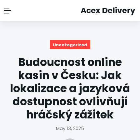
Acex Delivery
Uncategorized
Budoucnost online
kasin v Česku: Jak
lokalizace a jazyková
dostupnost ovlivňují
hráčský zážitek
May 13, 2025