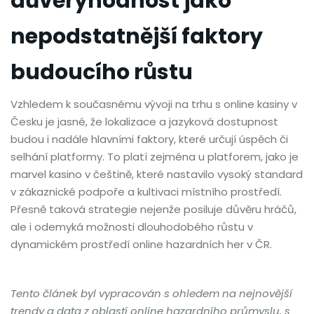
důvěryhodnost jako
nepodstatnější faktory
budoucího růstu
Vzhledem k současnému vývoji na trhu s online kasiny v
Česku je jasné, že lokalizace a jazyková dostupnost
budou i nadále hlavními faktory, které určují úspěch či
selhání platformy. To platí zejména u platforem, jako je
marvel kasino v češtině, které nastavilo vysoký standard
v zákaznické podpoře a kultivaci místního prostředí.
Přesně taková strategie nejenže posiluje důvěru hráčů,
ale i odemyká možnosti dlouhodobého růstu v
dynamickém prostředí online hazardních her v ČR.
Tento článek byl vypracován s ohledem na nejnovější
trendy a data z oblastí online hazardního průmyslu, s