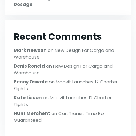
Dosage
Recent Comments
Mark Newson
on
New Design For Cargo and
Warehouse
Denis Roneld
on
New Design For Cargo and
Warehouse
Penny Oswale
on
Moovit Launches 12 Charter
Flights
Kate Lisson
on
Moovit Launches 12 Charter
Flights
Hunt Merchent
on
Can Transit Time Be
Guaranteed