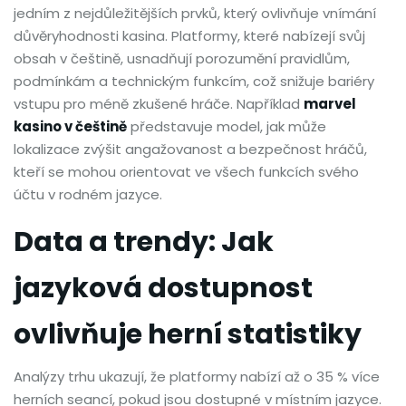
jedním z nejdůležitějších prvků, který ovlivňuje vnímání
důvěryhodnosti kasina. Platformy, které nabízejí svůj
obsah v češtině, usnadňují porozumění pravidlům,
podmínkám a technickým funkcím, což snižuje bariéry
vstupu pro méně zkušené hráče. Například
marvel
kasino v češtině
představuje model, jak může
lokalizace zvýšit angažovanost a bezpečnost hráčů,
kteří se mohou orientovat ve všech funkcích svého
účtu v rodném jazyce.
Data a trendy: Jak
jazyková dostupnost
ovlivňuje herní statistiky
Analýzy trhu ukazují, že platformy nabízí až o 35 % více
herních seancí, pokud jsou dostupné v místním jazyce.