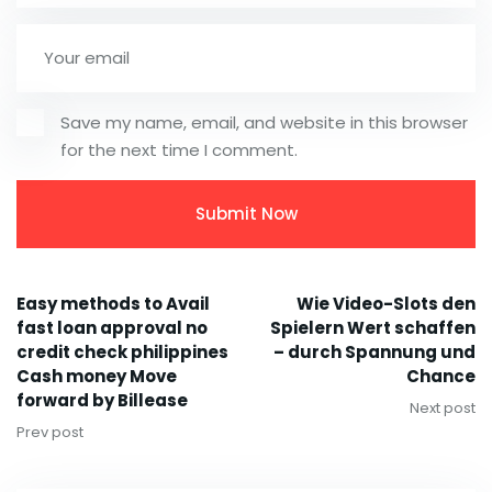
Save my name, email, and website in this browser
for the next time I comment.
Easy methods to Avail
Wie Video-Slots den
fast loan approval no
Spielern Wert schaffen
credit check philippines
– durch Spannung und
Cash money Move
Chance
forward by Billease
Next post
Prev post