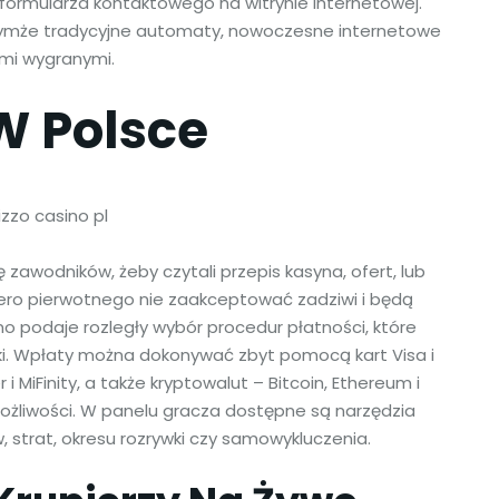
formularza kontaktowego na witrynie internetowej.
 tymże tradycyjne automaty, nowoczesne internetowe
imi wygranymi.
W Polsce
zawodników, żeby czytali przepis kasyna, ofert, lub
 zero pierwotnego nie zaakceptować zadziwi i będą
ino podaje rozległy wybór procedur płatności, które
ki. Wpłaty można dokonywać zbyt pomocą kart Visa i
er i MiFinity, a także kryptowalut – Bitcoin, Ethereum i
ożliwości. W panelu gracza dostępne są narzędzia
 strat, okresu rozrywki czy samowykluczenia.