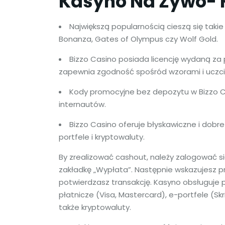
Kasyno Na Żywo- 
Największą popularnością cieszą się taki
Bonanza, Gates of Olympus czy Wolf Gold.
Bizzo Casino posiada licencję wydaną za
zapewnia zgodność spośród wzorami i uczci
Kody promocyjne bez depozytu w Bizzo C
internautów.
Bizzo Casino oferuje błyskawiczne i dobre
portfele i kryptowaluty.
By zrealizować cashout, należy zalogować się 
zakładkę „Wypłata”. Następnie wskazujesz 
potwierdzasz transakcję. Kasyno obsługuje p
płatnicze (Visa, Mastercard), e-portfele (Skri
także kryptowaluty.