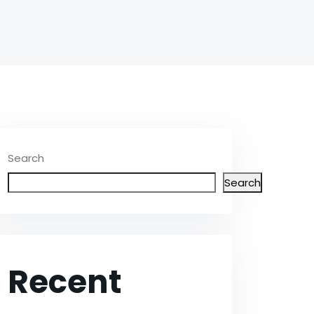
Search
Search
Recent