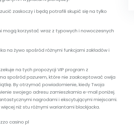
ucić zaskoczy i będą potrafili skupić się na tylko
fani mogą korzystać wraz z typowych i nowoczesnych
acka na żywo spośród różnymi funkcjami zakładów i
zekuje na tych propozycji VIP program z
syna spośród pazurem, które nie zaakceptować owija
iątkę. By otrzymać powiadomienie, kiedy Twoja
ienie swojego adresu zamieszkamia e-mail poniżej.
fantastycznymi nagrodami i ekscytującymi miejscami.
więcej niż stu różnymi wariantami blackjacka.