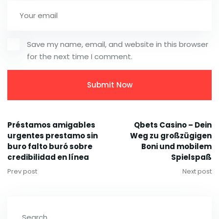
Save my name, email, and website in this browser
for the next time I comment.
Préstamos amigables
Qbets Casino – Dein
urgentes prestamo sin
Weg zu großzügigen
buro falto buró sobre
Boni und mobilem
credibilidad en línea
Spielspaß
Prev post
Next post
Search