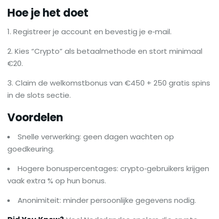
Hoe je het doet
Registreer je account en bevestig je e‑mail.
Kies “Crypto” als betaalmethode en stort minimaal
€20.
Claim de welkomstbonus van €450 + 250 gratis spins
in de slots sectie.
Voordelen
Snelle verwerking: geen dagen wachten op
goedkeuring.
Hogere bonuspercentages: crypto‑gebruikers krijgen
vaak extra % op hun bonus.
Anonimiteit: minder persoonlijke gegevens nodig.