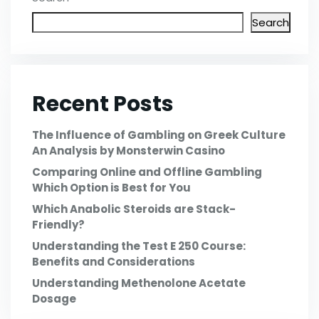
Search
Recent Posts
The Influence of Gambling on Greek Culture
An Analysis by Monsterwin Casino
Comparing Online and Offline Gambling
Which Option is Best for You
Which Anabolic Steroids are Stack-
Friendly?
Understanding the Test E 250 Course:
Benefits and Considerations
Understanding Methenolone Acetate
Dosage