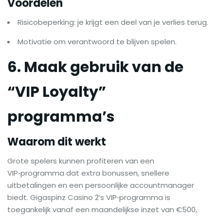
Voordelen
Risicobeperking: je krijgt een deel van je verlies terug.
Motivatie om verantwoord te blijven spelen.
6. Maak gebruik van de
“VIP Loyalty”
programma’s
Waarom dit werkt
Grote spelers kunnen profiteren van een
VIP‑programma dat extra bonussen, snellere
uitbetalingen en een persoonlijke accountmanager
biedt. Gigaspinz Casino 2’s VIP‑programma is
toegankelijk vanaf een maandelijkse inzet van €500,