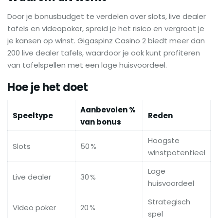
Door je bonusbudget te verdelen over slots, live dealer
tafels en videopoker, spreid je het risico en vergroot je
je kansen op winst. Gigaspinz Casino 2 biedt meer dan
200 live dealer tafels, waardoor je ook kunt profiteren
van tafelspellen met een lage huisvoordeel.
Hoe je het doet
Aanbevolen %
Speeltype
Reden
van bonus
Hoogste
Slots
50 %
winstpotentieel
Lage
Live dealer
30 %
huisvoordeel
Strategisch
Video poker
20 %
spel