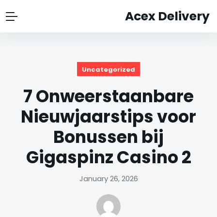
Acex Delivery
Uncategorized
7 Onweerstaanbare
Nieuwjaarstips voor
Bonussen bij
Gigaspinz Casino 2
January 26, 2026