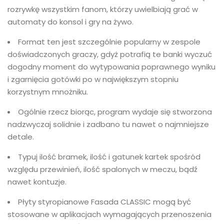
rozrywkę wszystkim fanom, którzy uwielbiają grać w
automaty do konsol i gry na żywo.
Format ten jest szczególnie popularny w zespole
doświadczonych graczy, gdyż potrafią te banki wyczuć
dogodny moment do wytypowania poprawnego wyniku
i zgarnięcia gotówki po w największym stopniu
korzystnym mnożniku.
Ogólnie rzecz biorąc, program wydaje się stworzona
nadzwyczaj solidnie i zadbano tu nawet o najmniejsze
detale.
Typuj ilość bramek, ilość i gatunek kartek spośród
względu przewinień, ilość spalonych w meczu, bądź
nawet kontuzje.
Płyty styropianowe Fasada CLASSIC mogą być
stosowane w aplikacjach wymagających przenoszenia