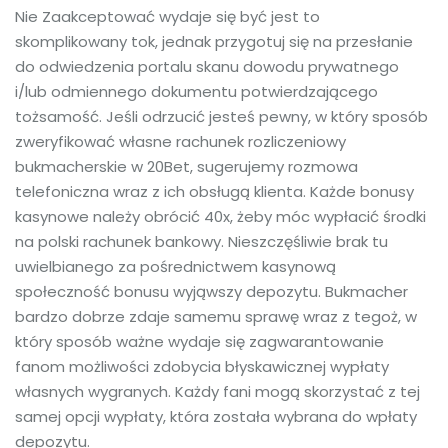
Nie Zaakceptować wydaje się być jest to
skomplikowany tok, jednak przygotuj się na przesłanie
do odwiedzenia portalu skanu dowodu prywatnego
i/lub odmiennego dokumentu potwierdzającego
tożsamość. Jeśli odrzucić jesteś pewny, w który sposób
zweryfikować własne rachunek rozliczeniowy
bukmacherskie w 20Bet, sugerujemy rozmowa
telefoniczna wraz z ich obsługą klienta. Każde bonusy
kasynowe należy obrócić 40x, żeby móc wypłacić środki
na polski rachunek bankowy. Nieszczęśliwie brak tu
uwielbianego za pośrednictwem kasynową
społeczność bonusu wyjąwszy depozytu. Bukmacher
bardzo dobrze zdaje samemu sprawę wraz z tegoż, w
który sposób ważne wydaje się zagwarantowanie
fanom możliwości zdobycia błyskawicznej wypłaty
własnych wygranych. Każdy fani mogą skorzystać z tej
samej opcji wypłaty, która została wybrana do wpłaty
depozytu.