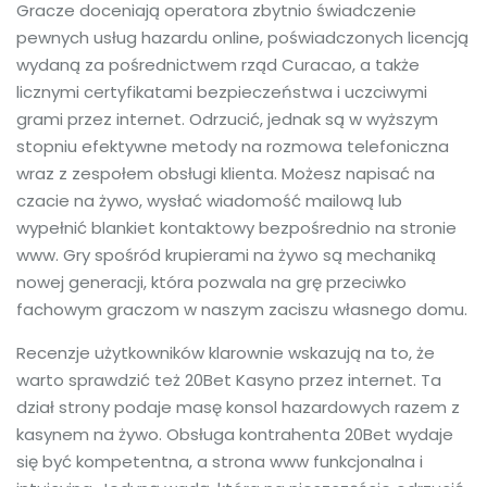
Gracze doceniają operatora zbytnio świadczenie
pewnych usług hazardu online, poświadczonych licencją
wydaną za pośrednictwem rząd Curacao, a także
licznymi certyfikatami bezpieczeństwa i uczciwymi
grami przez internet. Odrzucić, jednak są w wyższym
stopniu efektywne metody na rozmowa telefoniczna
wraz z zespołem obsługi klienta. Możesz napisać na
czacie na żywo, wysłać wiadomość mailową lub
wypełnić blankiet kontaktowy bezpośrednio na stronie
www. Gry spośród krupierami na żywo są mechaniką
nowej generacji, która pozwala na grę przeciwko
fachowym graczom w naszym zaciszu własnego domu.
Recenzje użytkowników klarownie wskazują na to, że
warto sprawdzić też 20Bet Kasyno przez internet. Ta
dział strony podaje masę konsol hazardowych razem z
kasynem na żywo. Obsługa kontrahenta 20Bet wydaje
się być kompetentna, a strona www funkcjonalna i