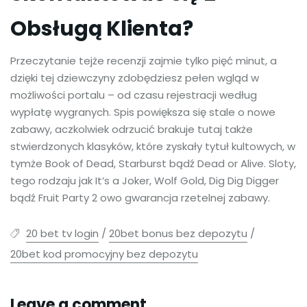
Obsługą Klienta?
Przeczytanie tejże recenzji zajmie tylko pięć minut, a
dzięki tej dziewczyny zdobędziesz pełen wgląd w
możliwości portalu – od czasu rejestracji według
wypłatę wygranych. Spis powiększa się stale o nowe
zabawy, aczkolwiek odrzucić brakuje tutaj także
stwierdzonych klasyków, które zyskały tytuł kultowych, w
tymże Book of Dead, Starburst bądź Dead or Alive. Sloty,
tego rodzaju jak It’s a Joker, Wolf Gold, Dig Dig Digger
bądź Fruit Party 2 owo gwarancja rzetelnej zabawy.
20 bet tv login
/
20bet bonus bez depozytu
/
20bet kod promocyjny bez depozytu
Leave a comment