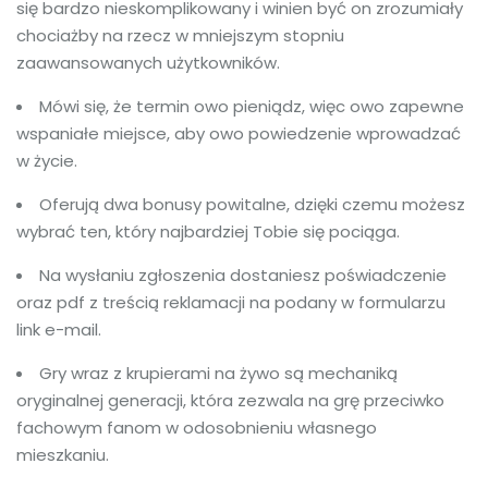
się bardzo nieskomplikowany i winien być on zrozumiały
chociażby na rzecz w mniejszym stopniu
zaawansowanych użytkowników.
Mówi się, że termin owo pieniądz, więc owo zapewne
wspaniałe miejsce, aby owo powiedzenie wprowadzać
w życie.
Oferują dwa bonusy powitalne, dzięki czemu możesz
wybrać ten, który najbardziej Tobie się pociąga.
Na wysłaniu zgłoszenia dostaniesz poświadczenie
oraz pdf z treścią reklamacji na podany w formularzu
link e-mail.
Gry wraz z krupierami na żywo są mechaniką
oryginalnej generacji, która zezwala na grę przeciwko
fachowym fanom w odosobnieniu własnego
mieszkaniu.