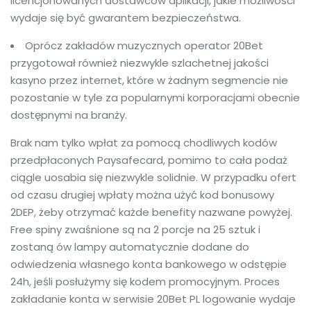
licencjonowanych dostawców aplikacji, jakie możliwości
wydaje się być gwarantem bezpieczeństwa.
Oprócz zakładów muzycznych operator 20Bet
przygotował również niezwykle szlachetnej jakości
kasyno przez internet, które w żadnym segmencie nie
pozostanie w tyle za popularnymi korporacjami obecnie
dostępnymi na branży.
Brak nam tylko wpłat za pomocą chodliwych kodów
przedpłaconych Paysafecard, pomimo to cała podaż
ciągle uosabia się niezwykle solidnie. W przypadku ofert
od czasu drugiej wpłaty można użyć kod bonusowy
2DEP, żeby otrzymać każde benefity nazwane powyżej.
Free spiny zwaśnione są na 2 porcje na 25 sztuk i
zostaną ów lampy automatycznie dodane do
odwiedzenia własnego konta bankowego w odstępie
24h, jeśli posłużymy się kodem promocyjnym. Proces
zakładanie konta w serwisie 20Bet PL logowanie wydaje