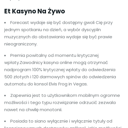
Et Kasyno Na Żywo
Forecast wydaje się być dostępny gwoli Cię przy
jednym spotkaniu na dzień, a wybór dyscyplin
muzycznych do obstawiania wydaje się być prawie
nieograniczony.
Premia powitalny od momentu krytycznej
wpłaty.Zawodnicy kasyna online mogą otrzymać
nadprogram 100% krytycznej wpłaty do odwiedzenia
500 złotych i 120 darmowych spinów do odwiedzenia
automatu do konsol Elvis Frog in Vegas.
Zapewnia jest to użytkownikom mobilnym ogromne
możliwości i tego typu rozwiązanie odrzucić zezwala
nawet na chwilę monotonii.
Posiada to siano wyłącznie i wyłącznie tytuły od