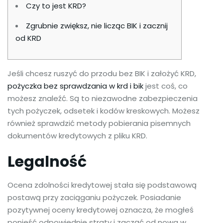
Czy to jest KRD?
Zgrubnie zwiększ, nie licząc BIK i zacznij
od KRD
Jeśli chcesz ruszyć do przodu bez BIK i założyć KRD,
pożyczka bez sprawdzania w krd i bik
jest coś, co
możesz znaleźć. Są to niezawodne zabezpieczenia
tych pożyczek, odsetek i kodów kreskowych. Możesz
również sprawdzić metody pobierania pisemnych
dokumentów kredytowych z pliku KRD.
Legalność
Ocena zdolności kredytowej stała się podstawową
postawą przy zaciąganiu pożyczek.
Posiadanie
pozytywnej oceny kredytowej oznacza, że ​​mogłeś
ponieść odpowiednie straty i zacząć od nowa w