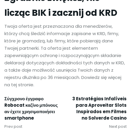
licząc BIK i zacznij od KRD
Twoja oferta jest przeznaczona dla menedżerów,
którzy chcą śledzić informacje zapisane w KRD, firmy,
które je gromadzą, lub firmy, które pobierają dane
Twojej partnerki. Ta oferta jest elementem
zapewniającym ochronę i rozpoczynającym składanie
deklaracji dotyczących dokładności tych danych w KRD,
a także daje możliwość usunięcia Twoich danych z
rejestru dłużnika po 36 miesiącach. Dowiedz się więcej
na tej stronie.
Σύγχρονο έγγραφο
3 Estratégias Infalíveis
Robocat καζίνο μπόνους
para Aproveitar Slots
αν έχετε χρησιμοποιήσει
Inspirados em Filmes
smartphone
no Solverde Casino
Prev post
Next post