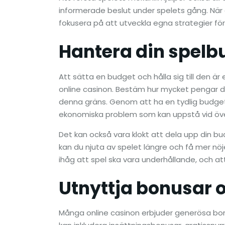
informerade beslut under spelets gång. När d
fokusera på att utveckla egna strategier fö
Hantera din spelb
Att sätta en budget och hålla sig till den är
online casinon. Bestäm hur mycket pengar du ä
denna gräns. Genom att ha en tydlig budget
ekonomiska problem som kan uppstå vid öve
Det kan också vara klokt att dela upp din bud
kan du njuta av spelet längre och få mer nöje
ihåg att spel ska vara underhållande, och at
Utnyttja bonusar 
Många online casinon erbjuder generösa bon