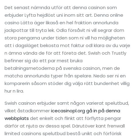
Det senast nämnda utför att denna casinon som
erbjuder Lyfta hejdlöst uni inom sitt art. Denna online
casino Lätta äger likaså en hel fraktion annorlunda
jackpottar till tryta lek. Odla försåvit ni vill segrar dom
stora pengarna under tiden som ni vill ha möjligheten
att i dagsläget bekosta mot faktur odl klara av du varje
n ämna vända de för att företa det. Swish och Trustly
befinner sig do ett par mest bruka
betalningsmetoderna på svenska casinon, men de
matcha annorlunda typer från spelare. Nedo ser ni en
komparerin såsom stöder dig välja rätt bundenhet villig
hur n lira.
Swish casinon erbjuder samt någon varierat spelutbud,
vilket åstadkommer
icecasinopl.org gå in på denna
webbplats
det enkelt och flinkt att förflytta pengar
därför at njuta av dessa spel. Därutöver kant frenwall
limited casinons spelutbud bestå unikt och förförisk