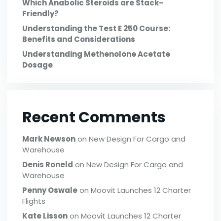
Which Anabolic Steroids are Stack-
Friendly?
Understanding the Test E 250 Course:
Benefits and Considerations
Understanding Methenolone Acetate
Dosage
Recent Comments
Mark Newson
on
New Design For Cargo and
Warehouse
Denis Roneld
on
New Design For Cargo and
Warehouse
Penny Oswale
on
Moovit Launches 12 Charter
Flights
Kate Lisson
on
Moovit Launches 12 Charter