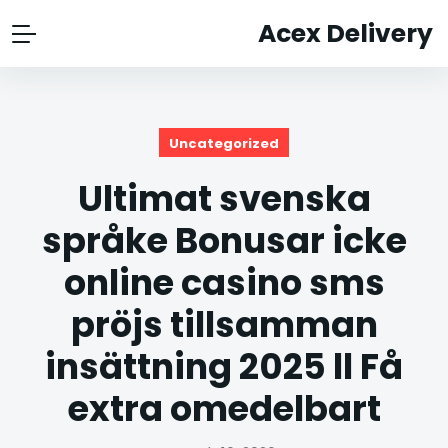
Acex Delivery
Uncategorized
Ultimat svenska
språke Bonusar icke
online casino sms
pröjs tillsamman
insättning 2025 ll Få
extra omedelbart