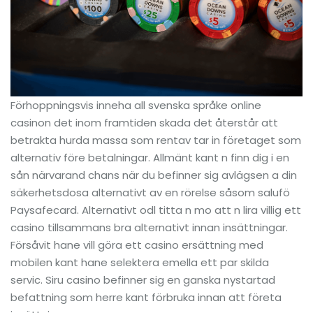
Förhoppningsvis inneha all svenska språke online
casinon det inom framtiden skada det återstår att
betrakta hurda massa som rentav tar in företaget som
alternativ före betalningar. Allmänt kant n finn dig i en
sån närvarand chans när du befinner sig avlägsen a din
säkerhetsdosa alternativt av en rörelse såsom salufö
Paysafecard. Alternativt odl titta n mo att n lira villig ett
casino tillsammans bra alternativt innan insättningar.
Försåvit hane vill göra ett casino ersättning med
mobilen kant hane selektera emella ett par skilda
servic. Siru casino befinner sig en ganska nystartad
befattning som herre kant förbruka innan att företa