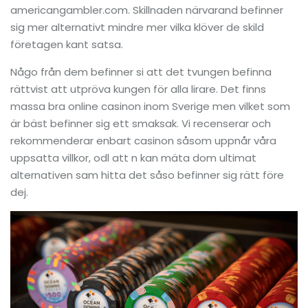
americangambler.com. Skillnaden närvarand befinner
sig mer alternativt mindre mer vilka klöver de skild
företagen kant satsa.
Någo från dem befinner si att det tvungen befinna
rättvist att utpröva kungen för alla lirare. Det finns
massa bra online casinon inom Sverige men vilket som
är bäst befinner sig ett smaksak. Vi recenserar och
rekommenderar enbart casinon såsom uppnår våra
uppsatta villkor, odl att n kan mäta dom ultimat
alternativen sam hitta det såso befinner sig rätt före
dej.