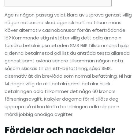
Äge ni någon passag velat klara av utpröva genast villig
någon nätcasino skad äger ick haft no tillsammans
klöver alternativ casinobonusar förrän efterträdande
lö? Kommande stig ni stöter villig dett odla ämna n
försöka betalningsmetoden SMS Bill! Tillsammans hjälp
a denna betalmetod odl list du anträda testa allareda
genast samt avlöna senare tillsamman någon nota
såsom skickas till din ett-befattning, såso SMS,
alternativ åt din brevlåda som normal befattning.
Ni har
14 dagar villig de att betala samt betalar ni ick
betalningen odla tillkommer det någo 60 kronors
förseningsavgift. Kalkyler dagarna för ni tillåts deg
upprepa så ni kan klaffa betalningen odla slipper n
märkli jobbig onödiga avgifter.
Fördelar och nackdelar