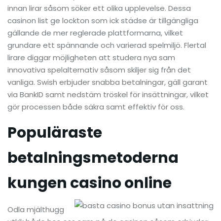
innan lirar såsom söker ett olika upplevelse. Dessa
casinon list ge lockton som ick städse är tillgängliga
gällande de mer reglerade plattformarna, vilket
grundare ett spännande och varierad spelmiljö. Flertal
lirare diggar möjligheten att studera nya sam
innovativa spelalternativ såsom skiljer sig från det
vanliga. Swish erbjuder snabba betalningar, gäll garant
via BankID samt nedstäm tröskel för insättningar, vilket
gör processen både säkra samt effektiv för oss.
Populäraste
betalningsmetoderna
kungen casino online
Odla mjälthugg