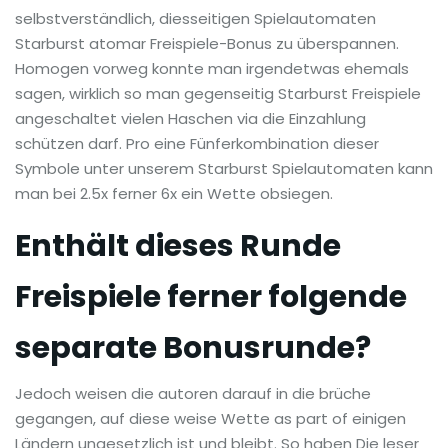
selbstverständlich, diesseitigen Spielautomaten
Starburst atomar Freispiele-Bonus zu überspannen.
Homogen vorweg konnte man irgendetwas ehemals
sagen, wirklich so man gegenseitig Starburst Freispiele
angeschaltet vielen Haschen via die Einzahlung
schützen darf. Pro eine Fünferkombination dieser
Symbole unter unserem Starburst Spielautomaten kann
man bei 2.5x ferner 6x ein Wette obsiegen.
Enthält dieses Runde
Freispiele ferner folgende
separate Bonusrunde?
Jedoch weisen die autoren darauf in die brüche
gegangen, auf diese weise Wette as part of einigen
Ländern ungesetzlich ist und bleibt. So haben Die leser