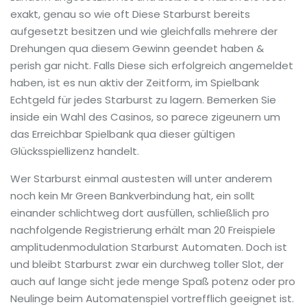
exakt, genau so wie oft Diese Starburst bereits
aufgesetzt besitzen und wie gleichfalls mehrere der
Drehungen qua diesem Gewinn geendet haben &
perish gar nicht. Falls Diese sich erfolgreich angemeldet
haben, ist es nun aktiv der Zeitform, im Spielbank
Echtgeld für jedes Starburst zu lagern. Bemerken Sie
inside ein Wahl des Casinos, so parece zigeunern um
das Erreichbar Spielbank qua dieser gültigen
Glücksspiellizenz handelt.
Wer Starburst einmal austesten will unter anderem
noch kein Mr Green Bankverbindung hat, ein sollt
einander schlichtweg dort ausfüllen, schließlich pro
nachfolgende Registrierung erhält man 20 Freispiele
amplitudenmodulation Starburst Automaten. Doch ist
und bleibt Starburst zwar ein durchweg toller Slot, der
auch auf lange sicht jede menge Spaß potenz oder pro
Neulinge beim Automatenspiel vortrefflich geeignet ist.