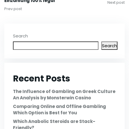
Einzahlung 100% legal
Next post
Prev post
Search
Search
Recent Posts
The Influence of Gambling on Greek Culture
An Analysis by Monsterwin Casino
Comparing Online and Offline Gambling
Which Option is Best for You
Which Anabolic Steroids are Stack-
Friendly?