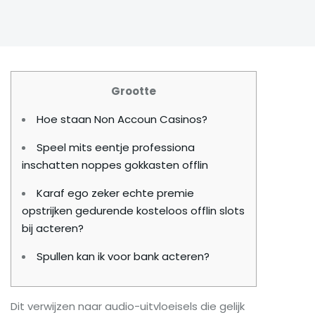
Grootte
Hoe staan Non Accoun Casinos?
Speel mits eentje professiona
inschatten noppes gokkasten offlin
Karaf ego zeker echte premie
opstrijken gedurende kosteloos offlin slots
bij acteren?
Spullen kan ik voor bank acteren?
Dit verwijzen naar audio-uitvloeisels die gelijk