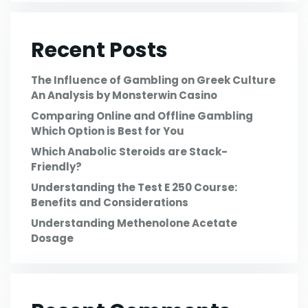
Recent Posts
The Influence of Gambling on Greek Culture
An Analysis by Monsterwin Casino
Comparing Online and Offline Gambling
Which Option is Best for You
Which Anabolic Steroids are Stack-
Friendly?
Understanding the Test E 250 Course:
Benefits and Considerations
Understanding Methenolone Acetate
Dosage