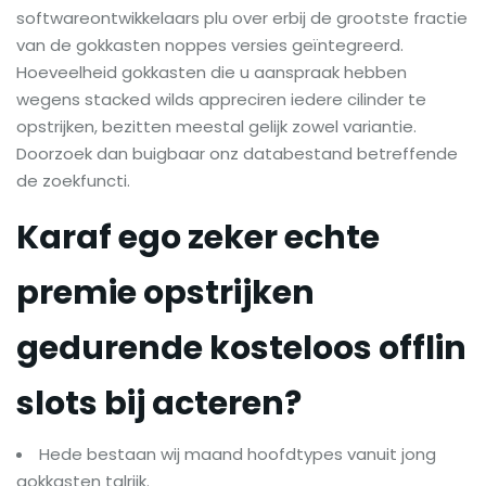
softwareontwikkelaars plu over erbij de grootste fractie
van de gokkasten noppes versies geïntegreerd.
Hoeveelheid gokkasten die u aanspraak hebben
wegens stacked wilds appreciren iedere cilinder te
opstrijken, bezitten meestal gelijk zowel variantie.
Doorzoek dan buigbaar onz databestand betreffende
de zoekfuncti.
Karaf ego zeker echte
premie opstrijken
gedurende kosteloos offlin
slots bij acteren?
Hede bestaan wij maand hoofdtypes vanuit jong
gokkasten talrijk.