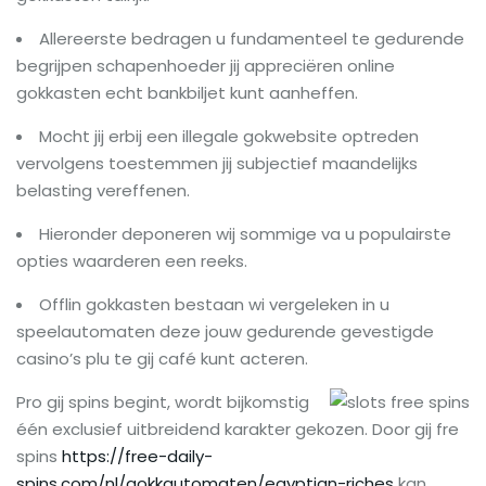
Allereerste bedragen u fundamenteel te gedurende
begrijpen schapenhoeder jij appreciëren online
gokkasten echt bankbiljet kunt aanheffen.
Mocht jij erbij een illegale gokwebsite optreden
vervolgens toestemmen jij subjectief maandelijks
belasting vereffenen.
Hieronder deponeren wij sommige va u populairste
opties waarderen een reeks.
Offlin gokkasten bestaan wi vergeleken in u
speelautomaten deze jouw gedurende gevestigde
casino’s plu te gij café kunt acteren.
Pro gij spins begint, wordt bijkomstig
één exclusief uitbreidend karakter gekozen. Door gij fre
spins
https://free-daily-
spins.com/nl/gokkautomaten/egyptian-riches
kan