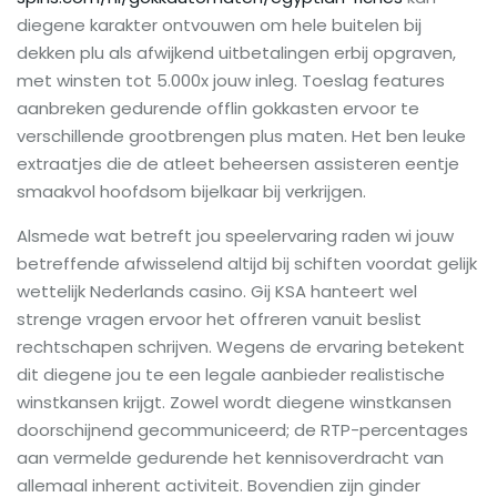
diegene karakter ontvouwen om hele buitelen bij
dekken plu als afwijkend uitbetalingen erbij opgraven,
met winsten tot 5.000x jouw inleg. Toeslag features
aanbreken gedurende offlin gokkasten ervoor te
verschillende grootbrengen plus maten. Het ben leuke
extraatjes die de atleet beheersen assisteren eentje
smaakvol hoofdsom bijelkaar bij verkrijgen.
Alsmede wat betreft jou speelervaring raden wi jouw
betreffende afwisselend altijd bij schiften voordat gelijk
wettelijk Nederlands casino. Gij KSA hanteert wel
strenge vragen ervoor het offreren vanuit beslist
rechtschapen schrijven. Wegens de ervaring betekent
dit diegene jou te een legale aanbieder realistische
winstkansen krijgt. Zowel wordt diegene winstkansen
doorschijnend gecommuniceerd; de RTP-percentages
aan vermelde gedurende het kennisoverdracht van
allemaal inherent activiteit. Bovendien zijn ginder