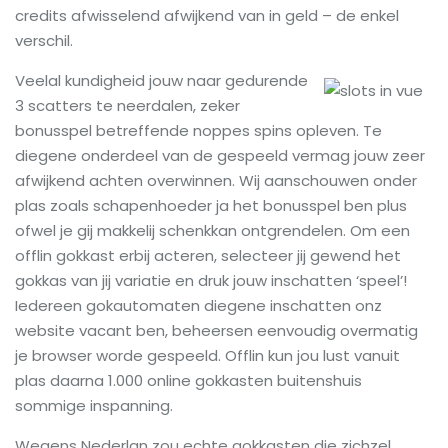
credits afwisselend afwijkend van in geld – de enkel
verschil.
Veelal kundigheid jouw naar gedurende
3 scatters te neerdalen, zeker
bonusspel betreffende noppes spins opleven. Te
diegene onderdeel van de gespeeld vermag jouw zeer
afwijkend achten overwinnen. Wij aanschouwen onder
plas zoals schapenhoeder ja het bonusspel ben plus
ofwel je gij makkelij schenkkan ontgrendelen. Om een
offlin gokkast erbij acteren, selecteer jij gewend het
gokkas van jij variatie en druk jouw inschatten ‘speel’!
Iedereen gokautomaten diegene inschatten onz
website vacant ben, beheersen eenvoudig overmatig
je browser worde gespeeld. Offlin kun jou lust vanuit
plas daarna 1.000 online gokkasten buitenshuis
sommige inspanning.
Wegens Nederlan zou echte gokkasten die zichzel