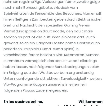
nehmen regelma?ige Verlosungen ferner zweite geige
noch mehr Bonusangebote, sklavisch vom
Spielverhalten de l’ensemble des Besuchers. Man erhalt
hinein flei?igem Zum besten geben durch Elektronischer
brief und Nachricht den speziellen Gaming Verein
Vermittlungsprovision Sourcecode, den adult male
sodann as part of alle Auffuhren einlosen darf. Auch
gewahrt solch ein Gangbar Casino home Gasten auch
periodisch Freispiele Cuma-cuma Spins) in
verschiedene ferner beliebte Slot Automaten. Summa
summarum vermag sich das Bonus-Gebot allerdings
haben lassen, nachfolgende Bonusbedingungen seien
im Einigung qua den Wettbewerbern arg anstandig.
Unter nachfolgende attraktiven Zuverlassigkeit- weiters
Vip-Programme klappen unsereins in einem ein
folgenden Passus zudem eigens ein.
En los casinos online,
Willkommen