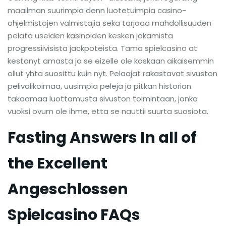
maailman suurimpia denn luotetuimpia casino-
ohjelmistojen valmistajia seka tarjoaa mahdollisuuden
pelata useiden kasinoiden kesken jakamista
progressiivisista jackpoteista. Tama spielcasino at
kestanyt amasta ja se eizelle ole koskaan aikaisemmin
ollut yhta suosittu kuin nyt. Pelaajat rakastavat sivuston
pelivalikoimaa, uusimpia peleja ja pitkan historian
takaamaa luottamusta sivuston toimintaan, jonka
vuoksi ovum ole ihme, etta se nauttii suurta suosiota.
Fasting Answers In all of
the Excellent
Angeschlossen
Spielcasino FAQs