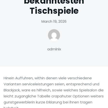
bekanntesten
Tischspiele
March 19, 2026
admlnlx
Hinein Auffuhren, within denen viele verschiedene
Varianten serviceleistungen seien, entsprechend und
Blackjack, ware es hilfreich, sowie welches Spielsalon die
leicht zugangliche Tabelle crapahuter Optionen weiters
gunstgewerblerin kurze Erklarung bei ihnen tragen