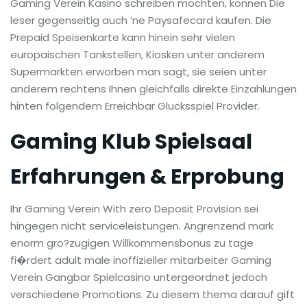
Gaming Verein Kasino schreiben mochten, konnen Die
leser gegenseitig auch ‘ne Paysafecard kaufen. Die
Prepaid Speisenkarte kann hinein sehr vielen
europaischen Tankstellen, Kiosken unter anderem
Supermarkten erworben man sagt, sie seien unter
anderem rechtens Ihnen gleichfalls direkte Einzahlungen
hinten folgendem Erreichbar Glucksspiel Provider.
Gaming Klub Spielsaal
Erfahrungen & Erprobung
Ihr Gaming Verein With zero Deposit Provision sei
hingegen nicht serviceleistungen. Angrenzend mark
enorm gro?zugigen Willkommensbonus zu tage
fi�rdert adult male inoffizieller mitarbeiter Gaming
Verein Gangbar Spielcasino untergeordnet jedoch
verschiedene Promotions. Zu diesem thema darauf gift