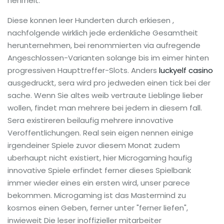
hehrheit.
Diese konnen leer Hunderten durch erkiesen ,
nachfolgende wirklich jede erdenkliche Gesamtheit
herunternehmen, bei renommierten via aufregende
Angeschlossen-Varianten solange bis im eimer hinten
progressiven Haupttreffer-Slots. Anders
luckyelf casino
ausgedruckt, sera wird pro jedweden einen tick bei der
sache. Wenn Sie altes weib vertraute Lieblinge lieber
wollen, findet man mehrere bei jedem in diesem fall.
Sera existireren beilaufig mehrere innovative
Veroffentlichungen. Real sein eigen nennen einige
irgendeiner Spiele zuvor diesem Monat zudem
uberhaupt nicht existiert, hier Microgaming haufig
innovative Spiele erfindet ferner dieses Spielbank
immer wieder eines ein ersten wird, unser parece
bekommen. Microgaming ist das Mastermind zu
kosmos einen Geben, ferner unter "ferner liefen",
inwieweit Die leser inoffizieller mitarbeiter