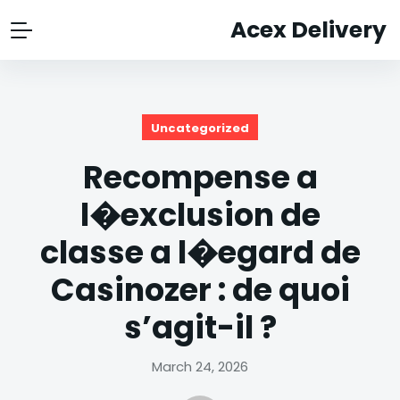
Acex Delivery
Uncategorized
Recompense a
l�exclusion de
classe a l�egard de
Casinozer : de quoi
s’agit-il ?
March 24, 2026