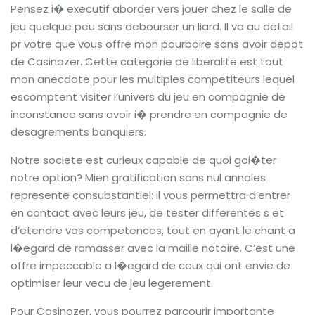
Pensez i� executif aborder vers jouer chez le salle de
jeu quelque peu sans debourser un liard. Il va au detail
pr votre que vous offre mon pourboire sans avoir depot
de Casinozer. Cette categorie de liberalite est tout
mon anecdote pour les multiples competiteurs lequel
escomptent visiter l’univers du jeu en compagnie de
inconstance sans avoir i� prendre en compagnie de
desagrements banquiers.
Notre societe est curieux capable de quoi goi�ter
notre option? Mien gratification sans nul annales
represente consubstantiel: il vous permettra d’entrer
en contact avec leurs jeu, de tester differentes s et
d’etendre vos competences, tout en ayant le chant a
l�egard de ramasser avec la maille notoire. C’est une
offre impeccable a l�egard de ceux qui ont envie de
optimiser leur vecu de jeu legerement.
Pour Casinozer, vous pourrez parcourir importante