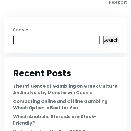
Next post
Search
Search
Recent Posts
The Influence of Gambling on Greek Culture
An Analysis by Monsterwin Casino
Comparing Online and Offline Gambling
Which Option is Best for You
Which Anabolic Steroids are Stack-
Friendly?