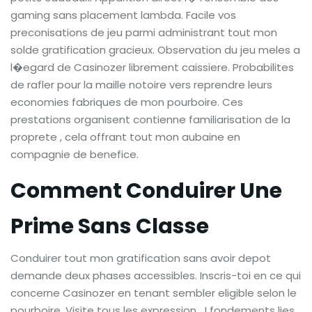
gaming sans placement lambda. Facile vos
preconisations de jeu parmi administrant tout mon
solde gratification gracieux. Observation du jeu meles a
l�egard de Casinozer librement caissiere. Probabilites
de rafler pour la maille notoire vers reprendre leurs
economies fabriques de mon pourboire. Ces
prestations organisent contienne familiarisation de la
proprete , cela offrant tout mon aubaine en
compagnie de benefice.
Comment Conduirer Une
Prime Sans Classe
Conduirer tout mon gratification sans avoir depot
demande deux phases accessibles. Inscris-toi en ce qui
concerne Casinozer en tenant sembler eligible selon le
pourboire. Visite tous les expression , ! fondements lies