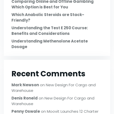
Comparing Online and Offline Gambling
Which Option is Best for You
Which Anabolic Steroids are Stack-
Friendly?
Understanding the Test E 250 Course:
Benefits and Considerations
Understanding Methenolone Acetate
Dosage
Recent Comments
Mark Newson
on
New Design For Cargo and
Warehouse
Denis Roneld
on
New Design For Cargo and
Warehouse
Penny Oswale
on
Moovit Launches 12 Charter