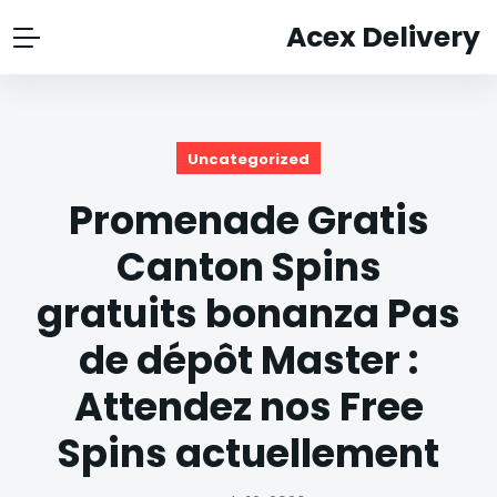
Acex Delivery
Uncategorized
Promenade Gratis
Canton Spins
gratuits bonanza Pas
de dépôt Master :
Attendez nos Free
Spins actuellement