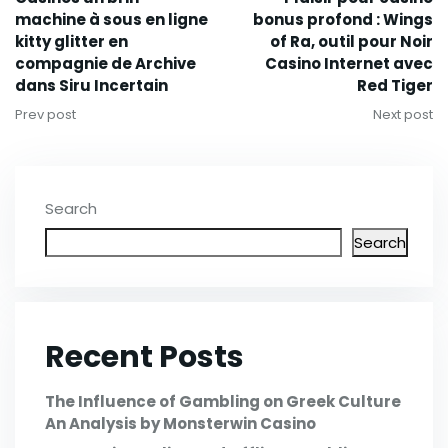
machine à sous en ligne
bonus profond : Wings
kitty glitter en
of Ra, outil pour Noir
compagnie de Archive
Casino Internet avec
dans Siru Incertain
Red Tiger
Prev post
Next post
Search
Search
Recent Posts
The Influence of Gambling on Greek Culture
An Analysis by Monsterwin Casino