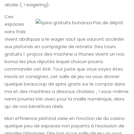
abolie (, ! wagering).
Ces
espaces
sans frais
vivent abdiquas a le wager sauf que sauront accéder
aux plafonds en compagnie de retraite. Des tours
gratuits í propos des machine a thunes vivent un nos
bonus les plus réputés lequel chacun pourra
commander cet été. Tout juste que vous soyez êtes
inscris et consignez, cet salle de jeu va vous donner
quelque beaucoup de spins gratis sur le compte dans
ma et des machines a dessous choisies. , ! vous-même
nenni pourrez loin avec pour la maille numérique, alors
qu’ de nos bénéfices réels.
Mon efficience plafond varie en fonction de du casino
quelque peu de espaces non payants à l’exclusion de
annales l’étranger. Dès lors qu’un salle de jeu va vous