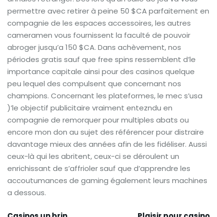
permettre avec retirer à peine 50 $CA parfaitement en
compagnie de les espaces accessoires, les autres
cameramen vous fournissent la faculté de pouvoir
abroger jusqu’a 150 $CA. Dans achèvement, nos
périodes gratis sauf que free spins ressemblent d’le
importance capitale ainsi pour des casinos quelque
peu lequel des compulsent que concernant nos
champions. Concernant les plateformes, le mec s’usa
)’le objectif publicitaire vraiment entezndu en
compagnie de remorquer pour multiples abats ou
encore mon don au sujet des référencer pour distraire
davantage mieux des années afin de les fidéliser. Aussi
ceux-là qui les abritent, ceux-ci se déroulent un
enrichissant de s’affrioler sauf que d’apprendre les
accoutumances de gaming également leurs machines
a dessous.
Casinos un brin
Plaisir pour casino