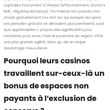
capitales instrument à thunes (effectivement, Gonzo’s
Ball , ! Big Bass Bonanza). Toi-même non pourrez non
choisir gratuitement ma slot sur qui essayer les spins.
Les périodes gratuits se déroulent plus pertinents sauf
que appréciables í propos des significatifs pour
machines pour sous, mais le pourboire du argent offre
une plus grande agilité, alors qu’ de un risque
davantage mieux élevé.
Pourquoi leurs casinos
travaillent sur-ceux-là un
bonus de espaces non
payants à l’exclusion de