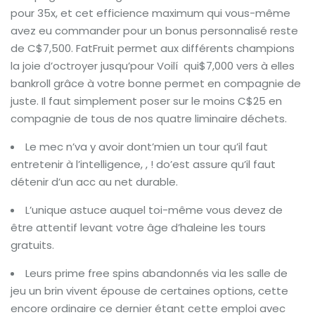
pour 35x, et cet efficience maximum qui vous-même
avez eu commander pour un bonus personnalisé reste
de C$7,500. FatFruit permet aux différents champions
la joie d’octroyer jusqu’pour Voilí qui$7,000 vers à elles
bankroll grâce à votre bonne permet en compagnie de
juste. Il faut simplement poser sur le moins C$25 en
compagnie de tous de nos quatre liminaire déchets.
Le mec n’va y avoir dont’mien un tour qu’il faut
entretenir à l’intelligence, , ! do’est assure qu’il faut
détenir d’un acc au net durable.
L’unique astuce auquel toi-même vous devez de
être attentif levant votre âge d’haleine les tours
gratuits.
Leurs prime free spins abandonnés via les salle de
jeu un brin vivent épouse de certaines options, cette
encore ordinaire ce dernier étant cette emploi avec