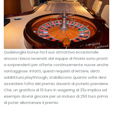
Qualsivoglia bonus ha il suo attrattiva eccezionale
ancora i bisca recensiti dal equipe di Finaria sono pronti
a sorprenderti per offerte continuamente nuove anche
vantaggiose. Infatti, questi requisiti di lettere, detti
addirittura playthrough, stabiliscono quante volte devi
azzardare l’cifra del premio davanti di poterlo prendere.
Che, un gratifica di 10 Euro in wagering di 25x implica ad
esempio dovrai giocare per un incluso di 250 Euro prima
di poter allontanare il premio.