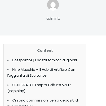
admlnlx
Content
Betsport24 | I nostri fornitori di giochi
Nine Mucchio – Il Hub di Artificio Con
l’aggiunta di Eccitante
SPIN GRATUITI sopra Griffin’s Vault
(Popiplay)
Ci sono commissioni verso depositi di