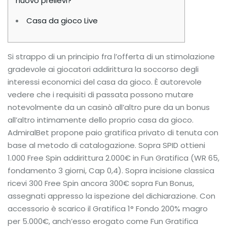
nuovo prelievi?
Casa da gioco Live
Si strappo di un principio fra l’offerta di un stimolazione
gradevole ai giocatori addirittura la soccorso degli
interessi economici del casa da gioco. È autorevole
vedere che i requisiti di passata possono mutare
notevolmente da un casinò all’altro pure da un bonus
all’altro intimamente dello proprio casa da gioco.
AdmiralBet propone paio gratifica privato di tenuta con
base al metodo di catalogazione.
Sopra SPID ottieni
1.000 Free Spin addirittura 2.000€ in Fun Gratifica (WR 65,
fondamento 3 giorni, Cap 0,4). Sopra incisione classica
ricevi 300 Free Spin ancora 300€ sopra Fun Bonus,
assegnati appresso la ispezione del dichiarazione. Con
accessorio è scarico il Gratifica 1° Fondo 200% magro
per 5.000€, anch’esso erogato come Fun Gratifica