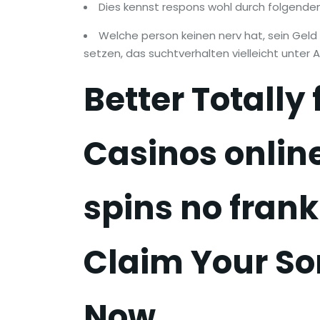
Dies kennst respons wohl durch folgend
Welche person keinen nerv hat, sein Geld 
setzen, das suchtverhalten vielleicht unter A
Better Totally 
Casinos online
spins no fran
Claim Your S
Now