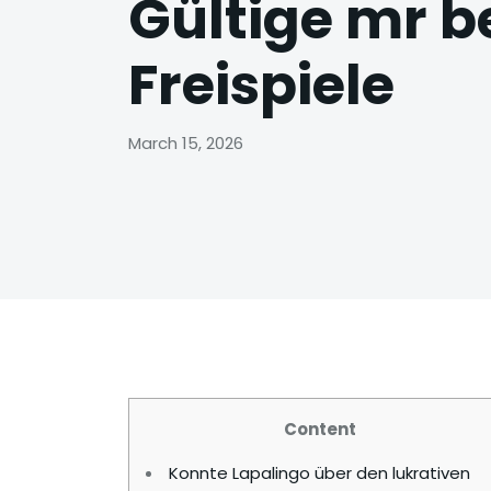
Gültige mr b
Freispiele
March 15, 2026
Content
Konnte Lapalingo über den lukrativen