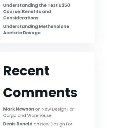
Understanding the Test E 250
Course: Benefits and
Considerations
Understanding Methenolone
Acetate Dosage
Recent
Comments
Mark Newson
on
New Design For
Cargo and Warehouse
Denis Roneld
on
New Design For