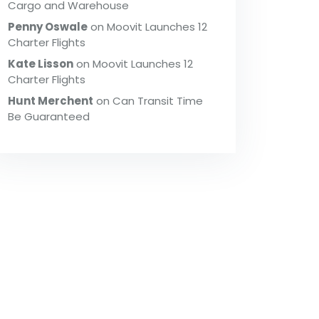
Cargo and Warehouse
Penny Oswale
on
Moovit Launches 12
Charter Flights
Kate Lisson
on
Moovit Launches 12
Charter Flights
Hunt Merchent
on
Can Transit Time
Be Guaranteed