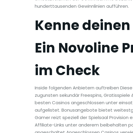
hunderttausenden Gewinnlinien aufführen.
Kenne deinen
Ein Novoline 
im Check
Inside folgenden Anbietern auftreiben Dies
zugunsten sekundär Freespins, Gratisspiele 
besten Casinos angeschlossen unter einsatz 
aufgelistet. Bonusangebote bietet weitestg
Gamer reizt speziell der Spielsaal Provision 
Affiliate-Links unter anderem beibehalten pot
angeschaltet Angeschlossen Casinos verwi