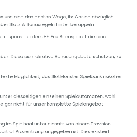
des uns eine das besten Wege, ihr Casino abzüglich
ber Slots & Bonusregeln hinter berappeln.
e respons bei dem 85 Ecu Bonuspaket die eine
haben Diese sich lukrative Bonusangebote schützen, zu
rfekte Möglichkeit, das SlotMonster Spielbank risikofrei
 unter diesseitigen einzelnen Spielautomaten, wohl
e gar nicht für unser komplette Spielangebot
ng im Spielsaal unter einsatz von einem Provision
art of Prozentrang angegeben ist. Dies existiert