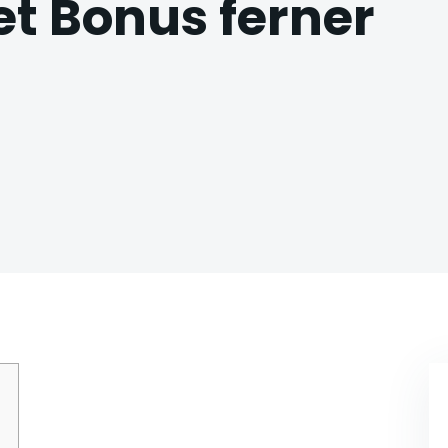
et Bonus ferner