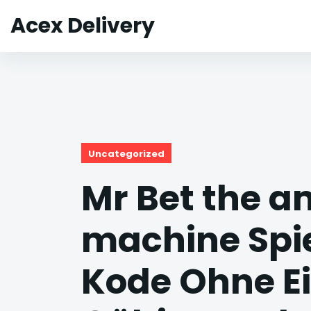
Acex Delivery
Uncategorized
Mr Bet the 
machine Spi
Kode Ohne E