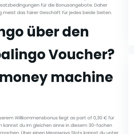
Umsatzbedingungen für die Bonusangebote.
Daher
meist das fairer Geschäft für jedes beide Seiten.
ngo über den
palingo Voucher?
g money machine
unserem Willkommensbonus liegt as part of 0,30 € für
en kannst du im gleichen sinne in diesem 30-fachen
achen. Über einen Megaways Slots kannst du unter