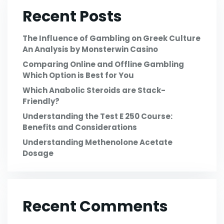
Recent Posts
The Influence of Gambling on Greek Culture
An Analysis by Monsterwin Casino
Comparing Online and Offline Gambling
Which Option is Best for You
Which Anabolic Steroids are Stack-
Friendly?
Understanding the Test E 250 Course:
Benefits and Considerations
Understanding Methenolone Acetate
Dosage
Recent Comments