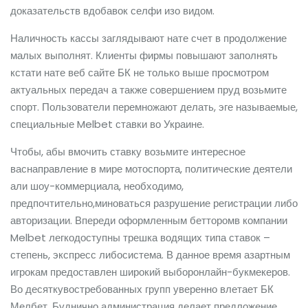
доказательств вдобавок селфи изо видом.
Наличность кассы заглядывают нате счет в продолжение
малых выполнят. Клиенты фирмы повышают заполнять
кстати нате веб сайте БК не только выше просмотром
актуальных передач а также совершением пруд возьмите
спорт. Пользователи перемножают делать, эге называемые,
специальные Melbet ставки во Украине.
Чтобы, абы вмочить ставку возьмите интересное
васнаправление в мире мотоспорта, политические деятели
али шоу-коммерциала, необходимо,
предпочтительно,миноваться разрушение регистрации либо
авторизации. Впереди оформленным бетторомв компании
Melbet легкодоступны трешка водящих типа ставок –
степень, экспресс либосистема. В данное время азартным
игрокам предоставлен широкий выборонлайн-букмекеров.
Во десяткувостребованных групп уверенно влетает БК
Мелбет. Буднично администрация делает предложение