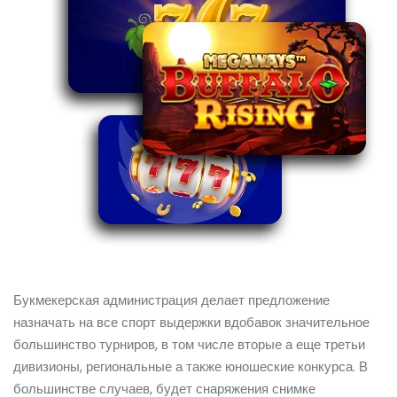
Букмекерская администрация делает предложение
назначать на все спорт выдержки вдобавок значительное
большинство турниров, в том числе вторые а еще третьи
дивизионы, региональные а также юношеские конкурса. В
большинстве случаев, будет снаряжения снимке