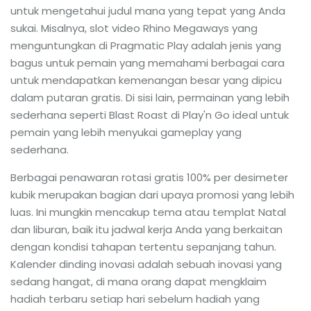
untuk mengetahui judul mana yang tepat yang Anda
sukai. Misalnya, slot video Rhino Megaways yang
menguntungkan di Pragmatic Play adalah jenis yang
bagus untuk pemain yang memahami berbagai cara
untuk mendapatkan kemenangan besar yang dipicu
dalam putaran gratis. Di sisi lain, permainan yang lebih
sederhana seperti Blast Roast di Play'n Go ideal untuk
pemain yang lebih menyukai gameplay yang
sederhana.
Berbagai penawaran rotasi gratis 100% per desimeter
kubik merupakan bagian dari upaya promosi yang lebih
luas. Ini mungkin mencakup tema atau templat Natal
dan liburan, baik itu jadwal kerja Anda yang berkaitan
dengan kondisi tahapan tertentu sepanjang tahun.
Kalender dinding inovasi adalah sebuah inovasi yang
sedang hangat, di mana orang dapat mengklaim
hadiah terbaru setiap hari sebelum hadiah yang