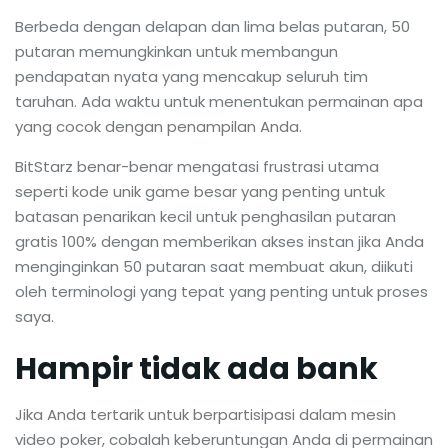
Berbeda dengan delapan dan lima belas putaran, 50
putaran memungkinkan untuk membangun
pendapatan nyata yang mencakup seluruh tim
taruhan.
Ada waktu untuk menentukan permainan apa
yang cocok dengan penampilan Anda.
BitStarz benar-benar mengatasi frustrasi utama
seperti kode unik game besar yang penting untuk
batasan penarikan kecil untuk penghasilan putaran
gratis 100% dengan memberikan akses instan jika Anda
menginginkan 50 putaran saat membuat akun, diikuti
oleh terminologi yang tepat yang penting untuk proses
saya.
Hampir tidak ada bank
Jika Anda tertarik untuk berpartisipasi dalam mesin
video poker, cobalah keberuntungan Anda di permainan