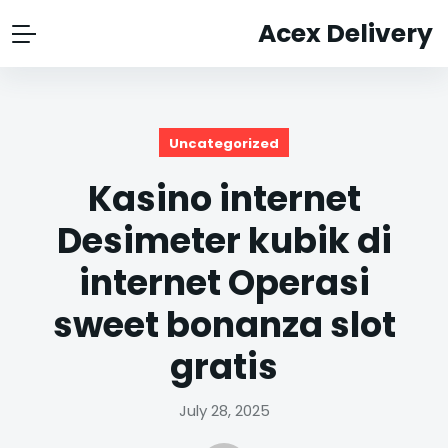
Acex Delivery
Uncategorized
Kasino internet
Desimeter kubik di
internet Operasi
sweet bonanza slot
gratis
July 28, 2025