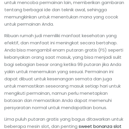
untuk mencoba permainan lain, memberikan gambaran
tentang berbagai ide dan teknik awal, sehingga
memungkinkan untuk menentukan mana yang cocok
untuk permainan Anda.
Ribuan rumah judi memiliki manfaat kesehatan yang
efektif, dan manfaat ini meningkat secara bertahap.
Anda bisa mengambil enam putaran gratis (FS) seperti
kebanyakan orang saat masuk, yang bisa menjadi sulit
bagi sebagian besar orang ketika 99 putaran jika Anda
yakin untuk menemukan yang sesuai. Permainan ini
dapat dibuat untuk kesenangan semata dan juga
untuk memastikan seseorang masuk setiap hari untuk
mengikuti permainan, namun perlu menetapkan
batasan dan memastikan Anda dapat memenuhi
persyaratan normal untuk mendapatkan bonus.
Lima puluh putaran gratis yang bagus ditawarkan untuk
beberapa mesin slot, dan penting
sweet bonanza slot