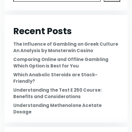
Recent Posts
The Influence of Gambling on Greek Culture
An Analysis by Monsterwin Casino
Comparing Online and Offline Gambling
Which Option is Best for You
Which Anabolic Steroids are Stack-
Friendly?
Understanding the Test E 250 Course:
Benefits and Considerations
Understanding Methenolone Acetate
Dosage