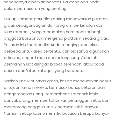
sebenarnya diberikan berkat usia kronologis Anda
dalam pemasaran yang penting.
Setiap tempat perjudian daring menawarkan putaran
gratis sebagai bagian dari program perkenalan dan
iklan referensi, yang merupakan cara populer bagi
anggota baru untuk mengenal platform secara gratis.
Putaran ini diberikan jika Anda menginginkan akun
berbeda untuk area tertentu, dan biasanya digunakan
di kasino, seperti meja dealer langsung. Cobalah
permainan slot dengan bobot terendah, atau coba
desain dan/atau kategori yang berbeda.
Bahkan untuk putaran gratis, kasino menawarkan bonus
di tujuan lama mereka, termasuk bonus setoran dan
pengembalian uang. Ini membantu menarik lebih
banyak orang, mempertahankan pelanggan setia, dan
mendorong anggota untuk bermain lebih banyak.
Namun, setiap kasino memiliki batasan berapa banyak