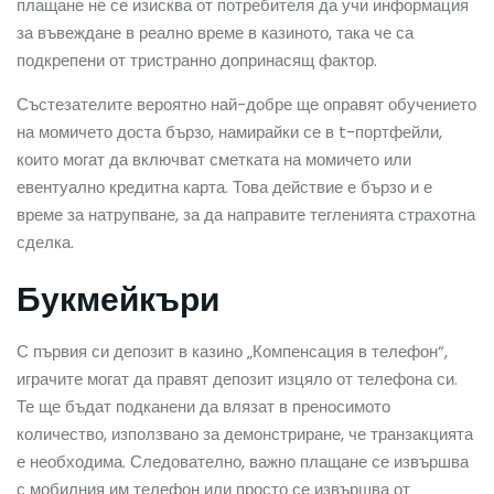
плащане не се изисква от потребителя да учи информация
за въвеждане в реално време в казиното, така че са
подкрепени от тристранно допринасящ фактор.
Състезателите вероятно най-добре ще оправят обучението
на момичето доста бързо, намирайки се в t-портфейли,
които могат да включват сметката на момичето или
евентуално кредитна карта.
Това действие е бързо и е
време за натрупване, за да направите тегленията страхотна
сделка.
Букмейкъри
С първия си депозит в казино „Компенсация в телефон“,
играчите могат да правят депозит изцяло от телефона си.
Те ще бъдат подканени да влязат в преносимото
количество, използвано за демонстриране, че транзакцията
е необходима. Следователно, важно плащане се извършва
с мобилния им телефон или просто се извършва от