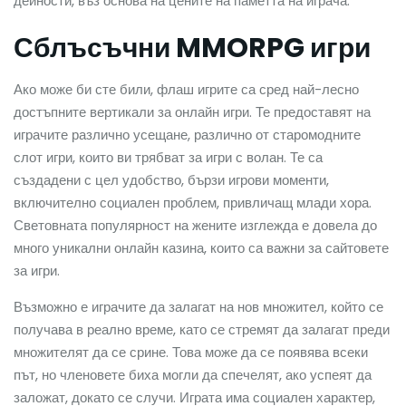
дейности, въз основа на цените на паметта на играча.
Сблъсъчни MMORPG игри
Ако може би сте били, флаш игрите са сред най-лесно
достъпните вертикали за онлайн игри. Те предоставят на
играчите различно усещане, различно от старомодните
слот игри, които ви трябват за игри с волан. Те са
създадени с цел удобство, бързи игрови моменти,
включително социален проблем, привличащ млади хора.
Световната популярност на жените изглежда е довела до
много уникални онлайн казина, които са важни за сайтовете
за игри.
Възможно е играчите да залагат на нов множител, който се
получава в реално време, като се стремят да залагат преди
множителят да се срине. Това може да се появява всеки
път, но членовете биха могли да спечелят, ако успеят да
заложат, докато се случи. Играта има социален характер,