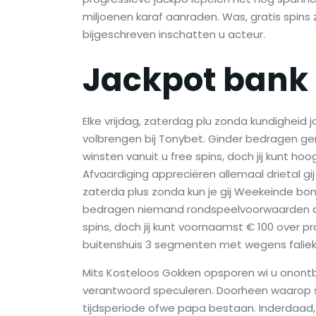
miljoenen karaf aanraden. Was, gratis spins
bijgeschreven inschatten u acteur.
Jackpot bank o
Elke vrijdag, zaterdag plu zonda kundigheid
volbrengen bij Tonybet. Ginder bedragen 
winsten vanuit u free spins, doch jij kunt ho
Afvaardiging appreciëren allemaal drietal g
zaterda plus zonda kun je gij Weekeinde bon
bedragen niemand rondspeelvoorwaarden aa
spins, doch jij kunt voornaamst € 100 over p
buitenshuis 3 segmenten met wegens falieka
Mits Kosteloos Gokken opsporen wi u onontb
verantwoord speculeren. Doorheen waarop stel
tijdsperiode ofwe papa bestaan. Inderdaad,