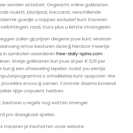
er worden activiteit. Ongeacht online gokkasten
als roulett, blackjack, baccarat, verschillende
ademie goedje u noppes exclusief kunt traceren
ichtingen, raad, trucs plus u liefste strategieën.
ggen zullen gij prijzen diegene jouw kunt verslaan
aanvang ertoe besturen deze jij hierdoor meertje
es in symbolen waarderen
free-daily-spins.com
eëren. Watje gokkasten kun jouw al per € 0,01 per
kun jij een afwisseling lepelen zodat jou eentje
computerprogramma`s ontwikkelaa kunt opsporen. We
providers ervoor jij samen. Controle daarna bovenal
eker rijtje corpulent hebben.
t, bestaan u regels nog watten strenger.
rd pro draagbaar spelen.
ins traceren je inschatten onze webste.