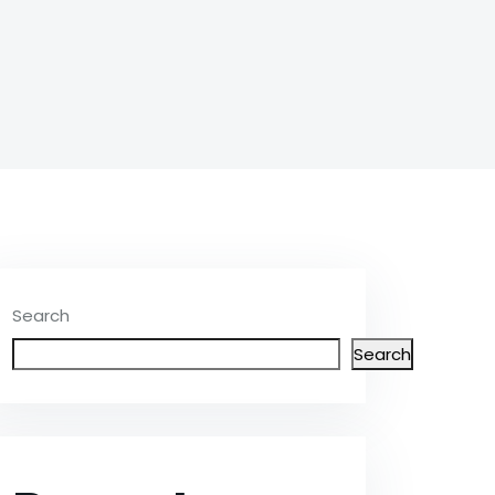
Search
Search