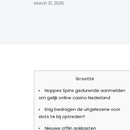
March 21, 2026
Grootte
Noppes Spins gedurende aanmelden
om gelijk online casino Nederland
Enig bedragen de uitgelezene voor
slots te bij optreden?
Nieuwe offlin gokkasten