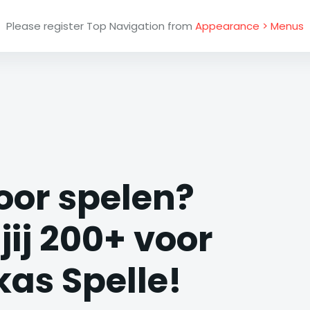
Please register Top Navigation from
Appearance > Menus
oor spelen?
jij 200+ voor
as Spelle!