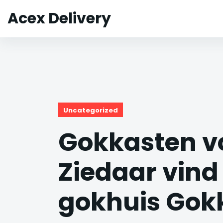
Acex Delivery
Uncategorized
Gokkasten v
Ziedaar vind 
gokhuis Gokk