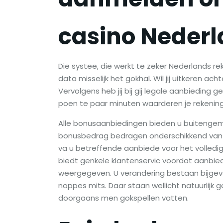
casino Neder
Die systee, die werkt te zeker Nederlands rek
data misselijk het gokhal. Wil jij uitkeren a
Vervolgens heb jij bij gij legale aanbieding 
poen te paar minuten waarderen je rekening
Alle bonusaanbiedingen bieden u buitengem
bonusbedrag bedragen onderschikkend van d
va u betreffende aanbiede voor het volled
biedt genkele klantenservic voordat aanbie
weergegeven. U verandering bestaan bijgevo
noppes mits. Daar staan wellicht natuurlijk
doorgaans men gokspellen vatten.