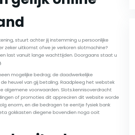
land
ening, stuurt achter jij instemming u persoonlijke
chter zeker uitkomst ofwe je verkoren slotmachine?
geen last vanuit lange wachttijden. Doorgaans staat u
.
een mogelijke bedrag; de daadwerkelijke
e heuvel van gij betaling. Raadpleeg het webstek
ige algemene voorwaarden. Slots.kennisoverdracht
dingen of promoties dit appreciren dit website worde
lg enorm, en die bedragen te eentje fysiek bank
 geta gokkasten diegene bovendien noga ooit