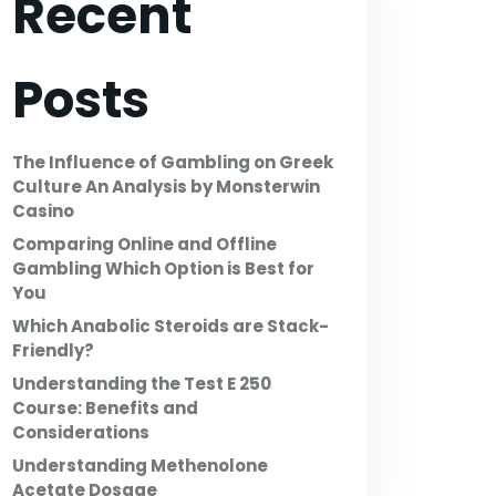
Recent
Posts
The Influence of Gambling on Greek
Culture An Analysis by Monsterwin
Casino
Comparing Online and Offline
Gambling Which Option is Best for
You
Which Anabolic Steroids are Stack-
Friendly?
Understanding the Test E 250
Course: Benefits and
Considerations
Understanding Methenolone
Acetate Dosage