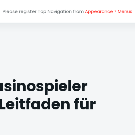
Please register Top Navigation from
Appearance > Menus
asinospieler
Leitfaden für