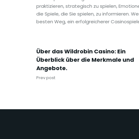
praktizieren, strategisch zu spielen, Emotio
die Spiele, die Sie spielen, zu informieren. 
besten Weg, ein erfolgreicherer Casinospiel
Über das Wildrobin Casino: Ein
Überblick über die Merkmale und
Angebote.
Prev post