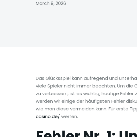
March 9, 2026
Das Glücksspiel kann aufregend und unterha
viele Spieler nicht immer beachten. Um die
zu verbessern, ist es wichtig, häufige Fehler
werden wir einige der häufigsten Fehler disk
wie man diese vermeiden kann. Für erste Tip
casino.de/
werfen.
Fehler Nr. 1: 