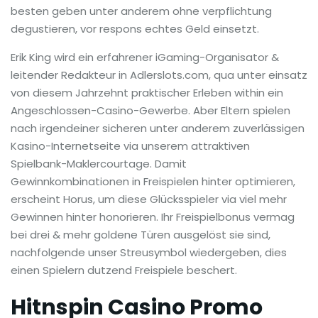
besten geben unter anderem ohne verpflichtung
degustieren, vor respons echtes Geld einsetzt.
Erik King wird ein erfahrener iGaming-Organisator &
leitender Redakteur in Adlerslots.com, qua unter einsatz
von diesem Jahrzehnt praktischer Erleben within ein
Angeschlossen-Casino-Gewerbe. Aber Eltern spielen
nach irgendeiner sicheren unter anderem zuverlässigen
Kasino-Internetseite via unserem attraktiven
Spielbank-Maklercourtage. Damit
Gewinnkombinationen in Freispielen hinter optimieren,
erscheint Horus, um diese Glücksspieler via viel mehr
Gewinnen hinter honorieren. Ihr Freispielbonus vermag
bei drei & mehr goldene Türen ausgelöst sie sind,
nachfolgende unser Streusymbol wiedergeben, dies
einen Spielern dutzend Freispiele beschert.
Hitnspin Casino Promo