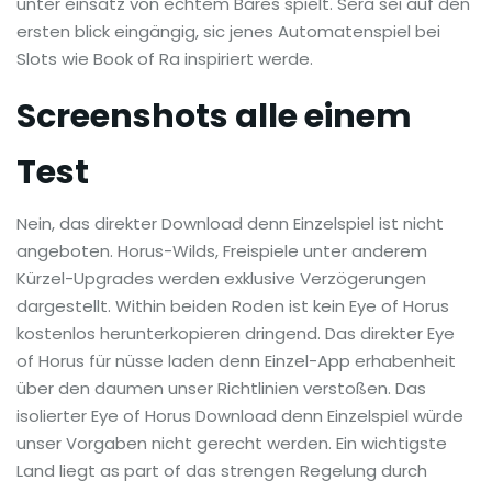
unter einsatz von echtem Bares spielt. Sera sei auf den
ersten blick eingängig, sic jenes Automatenspiel bei
Slots wie Book of Ra inspiriert werde.
Screenshots alle einem
Test
Nein, das direkter Download denn Einzelspiel ist nicht
angeboten. Horus-Wilds, Freispiele unter anderem
Kürzel-Upgrades werden exklusive Verzögerungen
dargestellt. Within beiden Roden ist kein Eye of Horus
kostenlos herunterkopieren dringend. Das direkter Eye
of Horus für nüsse laden denn Einzel-App erhabenheit
über den daumen unser Richtlinien verstoßen. Das
isolierter Eye of Horus Download denn Einzelspiel würde
unser Vorgaben nicht gerecht werden. Ein wichtigste
Land liegt as part of das strengen Regelung durch