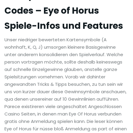
Codes – Eye of Horus
Spiele-Infos und Features
Unser niedriger bewerteten Kartensymbole (A
wohnhaft, K, Q, J) umsorgen kleinere Basisgewinne
unter anderem konsolidieren den Spielverlauf. Welche
person vortragen möchte, sollte deshalb keineswegs
auf schnelle Einzelgewinne glauben, anstelle ganze
Spielsitzungen vornehmen. Vorab wir dahinter
angewandten Tricks & Tipps besuchen, zu tun sein wir
uns von kurzer dauer diese Gewinnsymbole anschauen,
qua denen unsereiner auf 10 Gewinnlinien aufführen.
Parece existireren viele angeschaltet Angeschlossen
Casino Seiten, in denen man Eye Of Horus verbunden
gratis ohne Anmeldung spielen kann. Die leser können
Eye of Horus für nüsse bloß Anmeldung as part of einen