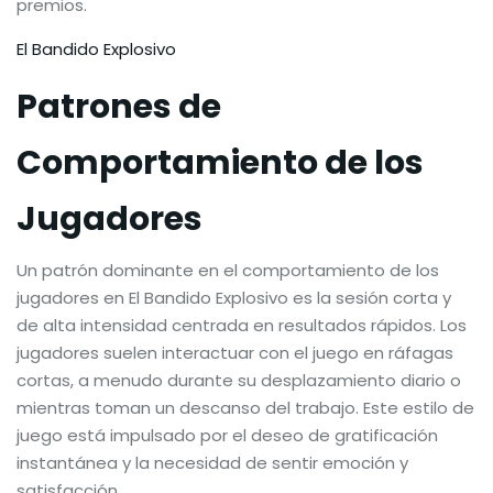
premios.
El Bandido Explosivo
Patrones de
Comportamiento de los
Jugadores
Un patrón dominante en el comportamiento de los
jugadores en El Bandido Explosivo es la sesión corta y
de alta intensidad centrada en resultados rápidos. Los
jugadores suelen interactuar con el juego en ráfagas
cortas, a menudo durante su desplazamiento diario o
mientras toman un descanso del trabajo. Este estilo de
juego está impulsado por el deseo de gratificación
instantánea y la necesidad de sentir emoción y
satisfacción.