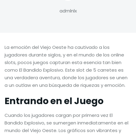
admlnlx
La emoción del Viejo Oeste ha cautivado a los
jugadores durante siglos, y en el mundo de los online
slots, pocos juegos capturan esta esencia tan bien
como El Bandido Explosivo. Este slot de 5 carretes es
una verdadera aventura, donde los jugadores se unen
a un outlaw en una búsqueda de riquezas y emoción.
Entrando en el Juego
Cuando los jugadores cargan por primera vez El
Bandido Explosivo, se sumergen inmediatamente en el
mundo del Viejo Oeste. Los gráficos son vibrantes y