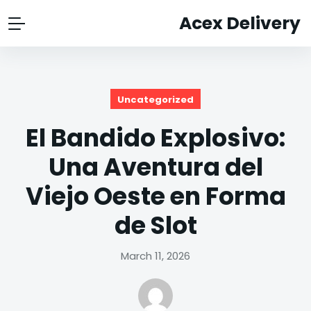
Acex Delivery
Uncategorized
El Bandido Explosivo:
Una Aventura del
Viejo Oeste en Forma
de Slot
March 11, 2026