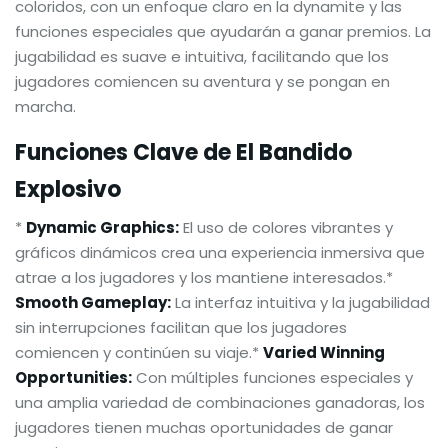
coloridos, con un enfoque claro en la dynamite y las
funciones especiales que ayudarán a ganar premios. La
jugabilidad es suave e intuitiva, facilitando que los
jugadores comiencen su aventura y se pongan en
marcha.
Funciones Clave de El Bandido
Explosivo
*
Dynamic Graphics:
El uso de colores vibrantes y
gráficos dinámicos crea una experiencia inmersiva que
atrae a los jugadores y los mantiene interesados.*
Smooth Gameplay:
La interfaz intuitiva y la jugabilidad
sin interrupciones facilitan que los jugadores
comiencen y continúen su viaje.*
Varied Winning
Opportunities:
Con múltiples funciones especiales y
una amplia variedad de combinaciones ganadoras, los
jugadores tienen muchas oportunidades de ganar