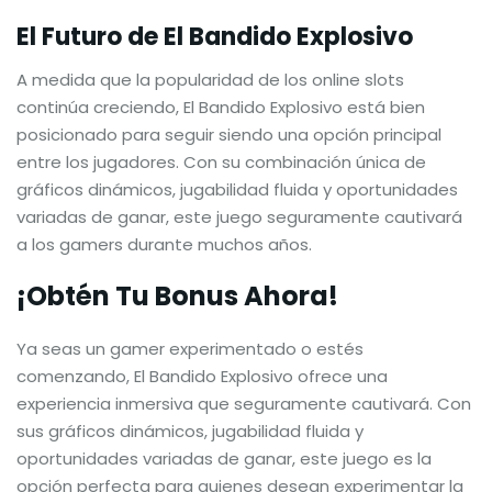
El Futuro de El Bandido Explosivo
A medida que la popularidad de los online slots
continúa creciendo, El Bandido Explosivo está bien
posicionado para seguir siendo una opción principal
entre los jugadores. Con su combinación única de
gráficos dinámicos, jugabilidad fluida y oportunidades
variadas de ganar, este juego seguramente cautivará
a los gamers durante muchos años.
¡Obtén Tu Bonus Ahora!
Ya seas un gamer experimentado o estés
comenzando, El Bandido Explosivo ofrece una
experiencia inmersiva que seguramente cautivará. Con
sus gráficos dinámicos, jugabilidad fluida y
oportunidades variadas de ganar, este juego es la
opción perfecta para quienes desean experimentar la