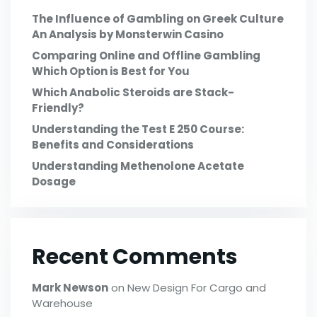
The Influence of Gambling on Greek Culture
An Analysis by Monsterwin Casino
Comparing Online and Offline Gambling
Which Option is Best for You
Which Anabolic Steroids are Stack-
Friendly?
Understanding the Test E 250 Course:
Benefits and Considerations
Understanding Methenolone Acetate
Dosage
Recent Comments
Mark Newson
on
New Design For Cargo and
Warehouse