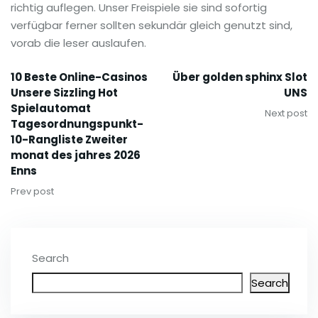
richtig auflegen. Unser Freispiele sie sind sofortig
verfügbar ferner sollten sekundär gleich genutzt sind,
vorab die leser auslaufen.
10 Beste Online-Casinos
Über golden sphinx Slot
Unsere Sizzling Hot
UNS
Spielautomat
Next post
Tagesordnungspunkt-
10-Rangliste Zweiter
monat des jahres 2026
Enns
Prev post
Search
Search