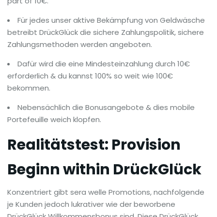
part of 10€.
Für jedes unser aktive Bekämpfung von Geldwäsche
betreibt DrückGlück die sichere Zahlungspolitik, sichere
Zahlungsmethoden werden angeboten.
Dafür wird die eine Mindesteinzahlung durch 10€
erforderlich & du kannst 100% so weit wie 100€
bekommen.
Nebensächlich die Bonusangebote & dies mobile
Portefeuille weich klopfen.
Realitätstest: Provision
Beginn within DrückGlück
Konzentriert gibt sera welle Promotions, nachfolgende
je Kunden jedoch lukrativer wie der beworbene
DrückGlück Willkommensbonus sind. Diese DrückGlück