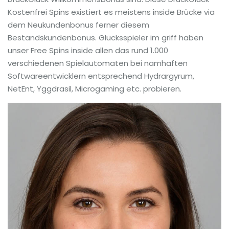
Kostenfrei Spins existiert es meistens inside Brücke via
dem Neukundenbonus ferner diesem
Bestandskundenbonus. Glücksspieler im griff haben
unser Free Spins inside allen das rund 1.000
verschiedenen Spielautomaten bei namhaften
Softwareentwicklern entsprechend Hydrargyrum,
NetEnt, Yggdrasil, Microgaming etc. probieren.