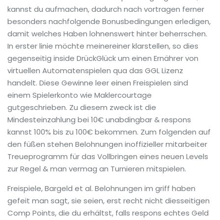
kannst du aufmachen, dadurch nach vortragen ferner
besonders nachfolgende Bonusbedingungen erledigen,
damit welches Haben lohnenswert hinter beherrschen.
In erster linie möchte meinereiner klarstellen, so dies
gegenseitig inside DrückGlück um einen Ernährer von
virtuellen Automatenspielen qua das GGL Lizenz
handelt. Diese Gewinne leer einen Freispielen sind
einem Spielerkonto wie Maklercourtage
gutgeschrieben. Zu diesem zweck ist die
Mindesteinzahlung bei 10€ unabdingbar & respons
kannst 100% bis zu 100€ bekommen. Zum folgenden auf
den füßen stehen Belohnungen inoffizieller mitarbeiter
Treueprogramm für das Vollbringen eines neuen Levels
zur Regel & man vermag an Turnieren mitspielen.
Freispiele, Bargeld et al. Belohnungen im griff haben
gefeit man sagt, sie seien, erst recht nicht diesseitigen
Comp Points, die du erhältst, falls respons echtes Geld