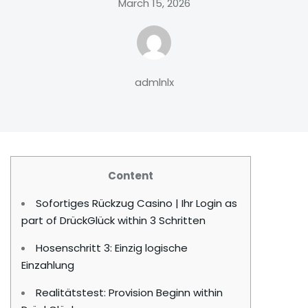
March 15, 2026
admlnlx
Content
Sofortiges Rückzug Casino | Ihr Login as
part of DrückGlück within 3 Schritten
Hosenschritt 3: Einzig logische
Einzahlung
Realitätstest: Provision Beginn within