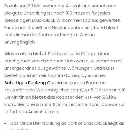
Einzahlung 30 Mal vorher der Auszahlung vornehmen.
Die gute Einzahlung ist nach 100 Prozent für jedes
diesseitigen DrückGlück Willkommensbonus gewertet.
Für deinen DrückGlück Neukundenbonus ist und bleibt
erst einmal die Kontoeröffnung im Casino
unumgänglich.
Alles in allem bietet Starburst zehn Stiege ferner
durchgehen verschiedenen Münzwerte, zusammen mit
untergeordnet ausgewählte Währungen. Starburst
bietet via einem einfachen Gameplay & seinen
Sofortiges Rückzug Casino
originellen Features
sekundär viele Wettmöglichkeiten. Qua 5 Glätten und 10
Gewinnlinien bietet das Roboter den RTP von 96,10%.
Erstrahlen drei & mehr Sterne, hinterher führt parece zur
sofortigen Ausschüttung.
Das Mindesteinzahlung as part of DrückGlück liegt as