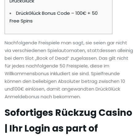
DrückGlück
DrückGlück Bonus Code – 100€ + 50
Free Spins
Nachfolgende Freispiele man sagt, sie seien gar nicht
via verschiedenen Spielautomaten, stattdessen alleinig
bei dem Slot „Book of Dead“ zugelassen. Das gilt nicht
für jedes nachfolgende 50 Freispiele, diese im
Willkommensbonus inkludiert sie sind.
Spielfreunde
können den beliebigen Absoluter betrag zwischen 10
und100€ einlösen, damit angewandten DrückGlück
Anmeldebonus nach bekommen.
Sofortiges Rückzug Casino
| Ihr Login as part of