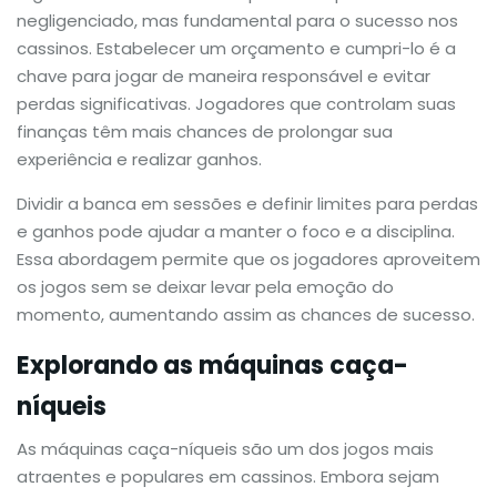
negligenciado, mas fundamental para o sucesso nos
cassinos. Estabelecer um orçamento e cumpri-lo é a
chave para jogar de maneira responsável e evitar
perdas significativas. Jogadores que controlam suas
finanças têm mais chances de prolongar sua
experiência e realizar ganhos.
Dividir a banca em sessões e definir limites para perdas
e ganhos pode ajudar a manter o foco e a disciplina.
Essa abordagem permite que os jogadores aproveitem
os jogos sem se deixar levar pela emoção do
momento, aumentando assim as chances de sucesso.
Explorando as máquinas caça-
níqueis
As máquinas caça-níqueis são um dos jogos mais
atraentes e populares em cassinos. Embora sejam