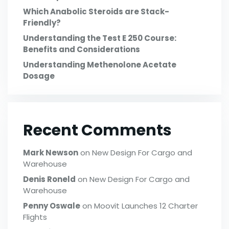
Which Anabolic Steroids are Stack-
Friendly?
Understanding the Test E 250 Course:
Benefits and Considerations
Understanding Methenolone Acetate
Dosage
Recent Comments
Mark Newson
on
New Design For Cargo and
Warehouse
Denis Roneld
on
New Design For Cargo and
Warehouse
Penny Oswale
on
Moovit Launches 12 Charter
Flights