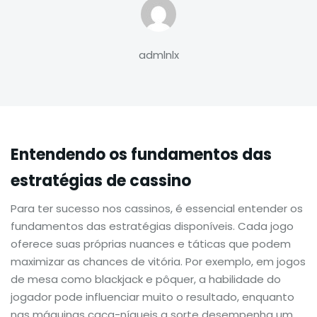
admlnlx
Entendendo os fundamentos das
estratégias de cassino
Para ter sucesso nos cassinos, é essencial entender os
fundamentos das estratégias disponíveis. Cada jogo
oferece suas próprias nuances e táticas que podem
maximizar as chances de vitória. Por exemplo, em jogos
de mesa como blackjack e pôquer, a habilidade do
jogador pode influenciar muito o resultado, enquanto
nas máquinas caça-níqueis a sorte desempenha um