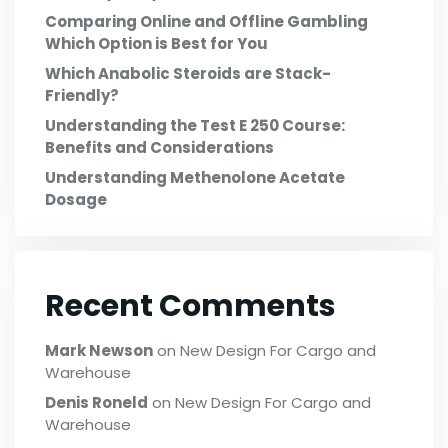
Comparing Online and Offline Gambling
Which Option is Best for You
Which Anabolic Steroids are Stack-
Friendly?
Understanding the Test E 250 Course:
Benefits and Considerations
Understanding Methenolone Acetate
Dosage
Recent Comments
Mark Newson
on
New Design For Cargo and
Warehouse
Denis Roneld
on
New Design For Cargo and
Warehouse