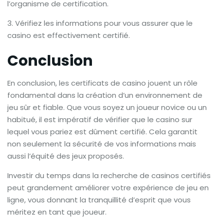
l’organisme de certification.
Vérifiez les informations pour vous assurer que le
casino est effectivement certifié.
Conclusion
En conclusion, les certificats de casino jouent un rôle
fondamental dans la création d’un environnement de
jeu sûr et fiable. Que vous soyez un joueur novice ou un
habitué, il est impératif de vérifier que le casino sur
lequel vous pariez est dûment certifié. Cela garantit
non seulement la sécurité de vos informations mais
aussi l’équité des jeux proposés.
Investir du temps dans la recherche de casinos certifiés
peut grandement améliorer votre expérience de jeu en
ligne, vous donnant la tranquillité d’esprit que vous
méritez en tant que joueur.