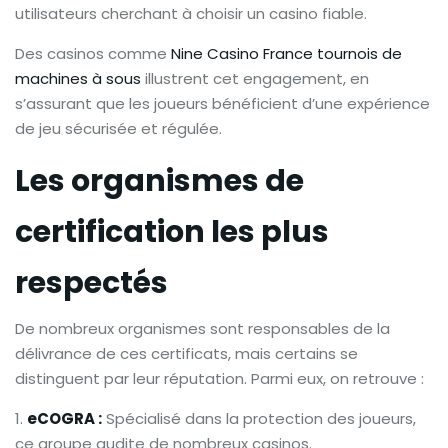
utilisateurs cherchant à choisir un casino fiable.
Des casinos comme
Nine Casino France tournois de
machines à sous
illustrent cet engagement, en
s’assurant que les joueurs bénéficient d’une expérience
de jeu sécurisée et régulée.
Les organismes de
certification les plus
respectés
De nombreux organismes sont responsables de la
délivrance de ces certificats, mais certains se
distinguent par leur réputation. Parmi eux, on retrouve :
eCOGRA :
Spécialisé dans la protection des joueurs,
ce groupe audite de nombreux casinos.