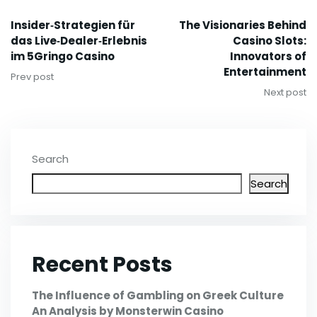
Insider‑Strategien für
The Visionaries Behind
das Live‑Dealer‑Erlebnis
Casino Slots:
im 5Gringo Casino
Innovators of
Entertainment
Prev post
Next post
Search
Search
Recent Posts
The Influence of Gambling on Greek Culture
An Analysis by Monsterwin Casino