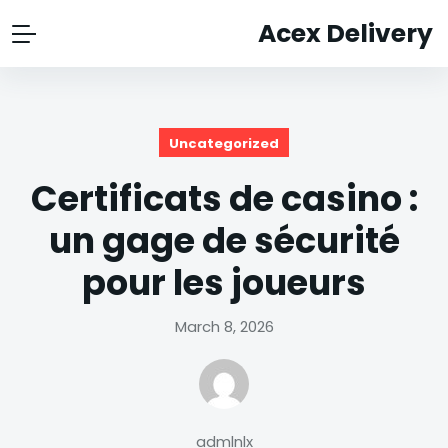
Acex Delivery
Uncategorized
Certificats de casino :
un gage de sécurité
pour les joueurs
March 8, 2026
admlnlx