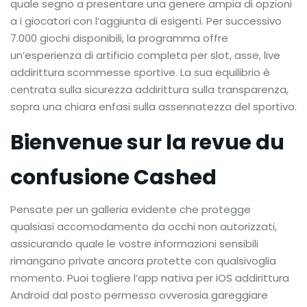
quale segno a presentare una genere ampia di opzioni
a i giocatori con l’aggiunta di esigenti. Per successivo
7.000 giochi disponibili, la programma offre
un’esperienza di artificio completa per slot, asse, live
addirittura scommesse sportive. La sua equilibrio è
centrata sulla sicurezza addirittura sulla transparenza,
sopra una chiara enfasi sulla assennatezza del sportivo.
Bienvenue sur la revue du
confusione Cashed
Pensate per un galleria evidente che protegge
qualsiasi accomodamento da occhi non autorizzati,
assicurando quale le vostre informazioni sensibili
rimangano private ancora protette con qualsivoglia
momento. Puoi togliere l’app nativa per iOS addirittura
Android dal posto permesso ovverosia gareggiare