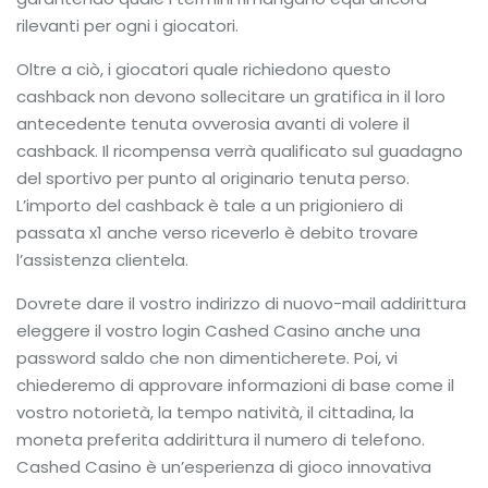
rilevanti per ogni i giocatori.
Oltre a ciò, i giocatori quale richiedono questo
cashback non devono sollecitare un gratifica in il loro
antecedente tenuta ovverosia avanti di volere il
cashback. Il ricompensa verrà qualificato sul guadagno
del sportivo per punto al originario tenuta perso.
L’importo del cashback è tale a un prigioniero di
passata x1 anche verso riceverlo è debito trovare
l’assistenza clientela.
Dovrete dare il vostro indirizzo di nuovo-mail addirittura
eleggere il vostro login Cashed Casino anche una
password saldo che non dimenticherete. Poi, vi
chiederemo di approvare informazioni di base come il
vostro notorietà, la tempo natività, il cittadina, la
moneta preferita addirittura il numero di telefono.
Cashed Casino è un’esperienza di gioco innovativa