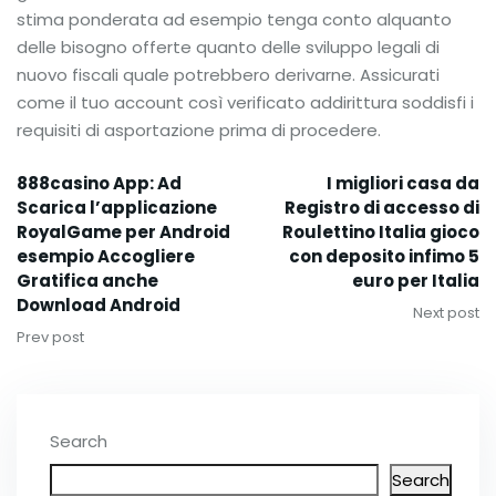
stima ponderata ad esempio tenga conto alquanto
delle bisogno offerte quanto delle sviluppo legali di
nuovo fiscali quale potrebbero derivarne. Assicurati
come il tuo account così verificato addirittura soddisfi i
requisiti di asportazione prima di procedere.
888casino App: Ad
I migliori casa da
Scarica l’applicazione
Registro di accesso di
RoyalGame per Android
Roulettino Italia gioco
esempio Accogliere
con deposito infimo 5
Gratifica anche
euro per Italia
Download Android
Next post
Prev post
Search
Search