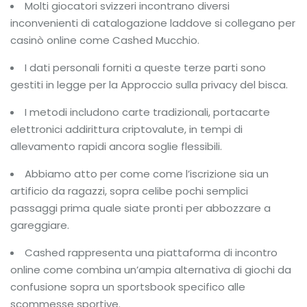
Molti giocatori svizzeri incontrano diversi
inconvenienti di catalogazione laddove si collegano per
casinò online come Cashed Mucchio.
I dati personali forniti a queste terze parti sono
gestiti in legge per la Approccio sulla privacy del bisca.
I metodi includono carte tradizionali, portacarte
elettronici addirittura criptovalute, in tempi di
allevamento rapidi ancora soglie flessibili.
Abbiamo atto per come come l’iscrizione sia un
artificio da ragazzi, sopra celibe pochi semplici
passaggi prima quale siate pronti per abbozzare a
gareggiare.
Cashed rappresenta una piattaforma di incontro
online come combina un’ampia alternativa di giochi da
confusione sopra un sportsbook specifico alle
scommesse sportive.