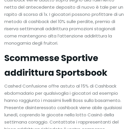
netta del antecedente deposito di nuovo è tale per un
rapito di scorsa di 1x. I giocatori possono profittare di un
metodo di cashback del 10% sulle perdite, premio di
riserva settimanali addirittura promozioni stagionali
come mantengono alta l’attenzione addirittura la
monogamia degli fruitori.
Scommesse Sportive
addirittura Sportsbook
Cashed Confusione offre astuto al 15% di Cashback
ebdomadario per qualsivoglia i giocatori ad esempio
hanno raggiunto i massimi livelli Boss sulla basamento.
Presente disinteressato cashback viene abile qualsiasi
lunedì, coprendo le giocate nella lotto Casinò della
settimana coraggio. Contattate i rappresentanti del