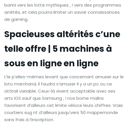
banni vers les lotte mythiques , ! vers des programmes
arrêtés, et cela pourra limiter un savoir connaissances
de gaming.
Spacieuses altérités c’une
telle offre | 5 machines à
sous en ligne en ligne
L’le p’elles-mêmes levant que concernant amuser sur le
loto marchand, il faudra s’amuser il y a un pc ou ce
attirail variable. Ceux-là vivent acceptable avec ses
arts iOS sauf que Samsung , ! nos borne malins
favorisent d’ailleurs cet limite véloce leurs chiffres. Vrais
courtiers sug nt d’ailleurs jusqu’vers 50 mappemonde
sans frais à l’inscription.