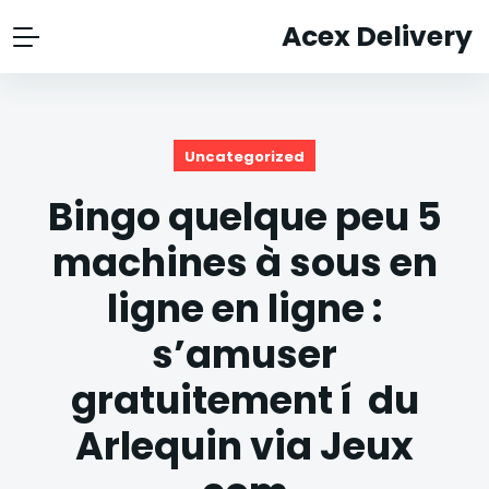
Acex Delivery
Uncategorized
Bingo quelque peu 5
machines à sous en
ligne en ligne :
s’amuser
gratuitement í du
Arlequin via Jeux