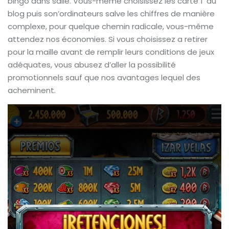
bingo dans salle. Vous-même choisissez les carte í du
blog puis son’ordinateurs salve les chiffres de manière
complexe, pour quelque chemin radicale, vous-même
attendez nos économies. Si vous choisissez a retirer
pour la maille avant de remplir leurs conditions de jeux
adéquates, vous abusez d’aller la possibilité
promotionnels sauf que nos avantages lequel des
acheminent.