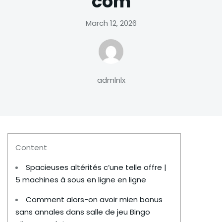
com
March 12, 2026
admlnlx
Content
Spacieuses altérités c’une telle offre |
5 machines à sous en ligne en ligne
Comment alors-on avoir mien bonus
sans annales dans salle de jeu Bingo