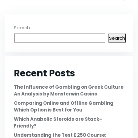
Search
Search
Recent Posts
The Influence of Gambling on Greek Culture
An Analysis by Monsterwin Casino
Comparing Online and Offline Gambling
Which Option is Best for You
Which Anabolic Steroids are Stack-
Friendly?
Understanding the Test E 250 Course: