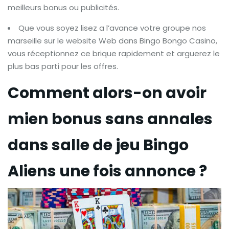
meilleurs bonus ou publicités.
Que vous soyez lisez a l’avance votre groupe nos
marseille sur le website Web dans Bingo Bongo Casino,
vous réceptionnez ce brique rapidement et arguerez le
plus bas parti pour les offres.
Comment alors-on avoir
mien bonus sans annales
dans salle de jeu Bingo
Aliens une fois annonce ?