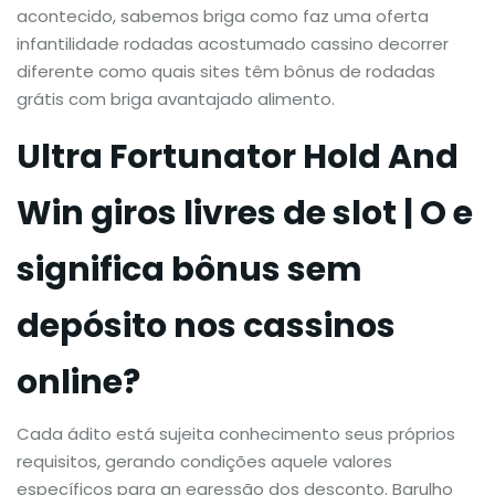
acontecido, sabemos briga como faz uma oferta
infantilidade rodadas acostumado cassino decorrer
diferente como quais sites têm bônus de rodadas
grátis com briga avantajado alimento.
Ultra Fortunator Hold And
Win giros livres de slot | O e
significa bônus sem
depósito nos cassinos
online?
Cada ádito está sujeita conhecimento seus próprios
requisitos, gerando condições aquele valores
específicos para an egressão dos desconto. Barulho