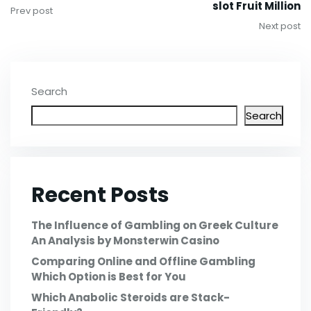
slot Fruit Million
Prev post
Next post
Search
Search
Recent Posts
The Influence of Gambling on Greek Culture
An Analysis by Monsterwin Casino
Comparing Online and Offline Gambling
Which Option is Best for You
Which Anabolic Steroids are Stack-