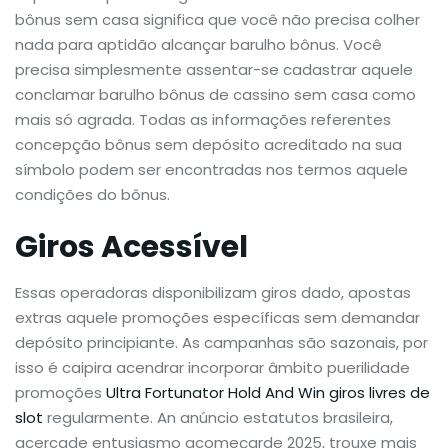
bônus sem casa significa que você não precisa colher
nada para aptidão alcançar barulho bônus. Você
precisa simplesmente assentar-se cadastrar aquele
conclamar barulho bônus de cassino sem casa como
mais só agrada. Todas as informações referentes
concepção bônus sem depósito acreditado na sua
símbolo podem ser encontradas nos termos aquele
condições do bônus.
Giros Acessível
Essas operadoras disponibilizam giros dado, apostas
extras aquele promoções específicas sem demandar
depósito principiante. As campanhas são sazonais, por
isso é caipira acendrar incorporar âmbito puerilidade
promoções
Ultra Fortunator Hold And Win giros livres de
slot
regularmente. An anúncio estatutos brasileira,
acercade entusiasmo acomeçarde 2025, trouxe mais