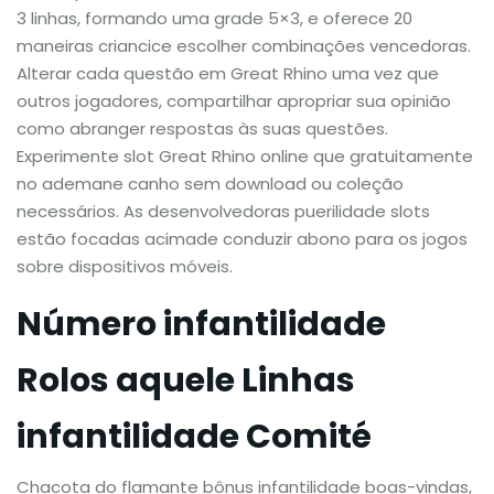
3 linhas, formando uma grade 5×3, e oferece 20
maneiras criancice escolher combinações vencedoras.
Alterar cada questão em Great Rhino uma vez que
outros jogadores, compartilhar apropriar sua opinião
como abranger respostas às suas questões.
Experimente slot Great Rhino online que gratuitamente
no ademane canho sem download ou coleção
necessários. As desenvolvedoras puerilidade slots
estão focadas acimade conduzir abono para os jogos
sobre dispositivos móveis.
Número infantilidade
Rolos aquele Linhas
infantilidade Comité
Chacota do flamante bônus infantilidade boas-vindas,