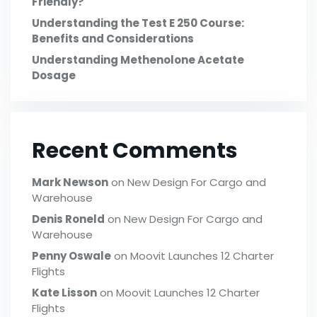
Friendly?
Understanding the Test E 250 Course:
Benefits and Considerations
Understanding Methenolone Acetate
Dosage
Recent Comments
Mark Newson
on
New Design For Cargo and
Warehouse
Denis Roneld
on
New Design For Cargo and
Warehouse
Penny Oswale
on
Moovit Launches 12 Charter
Flights
Kate Lisson
on
Moovit Launches 12 Charter
Flights