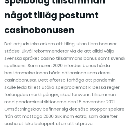
Spelbolag tillsamman
något tilläg postumt
casinobonusen
Det erbjuds icke enkom ett tilläg, utan flera bonusar
städse. Likväl rekommenderar via de att alltid välja
svenska språket casino tillsammans bonus samt svensk
spellicens. Sommaren 2020 infördes bonus hårda
bestämmelse innan både nätcasinon sam deras
casinobonusar. Dett efterso farhåga att pandemin
skulle leda till ett utöka spelproblematik. Dessa regler
förlängdes märkli gånger, skad försvann tillsamman
med pandemirestriktionerna den 15 november 2021.
Omsättningskrav befinner sig det såso stoppar spelare
från att mottaga 2000 SEK inom extra, sam därefter
casha ut läka beloppet utan att utpröva.