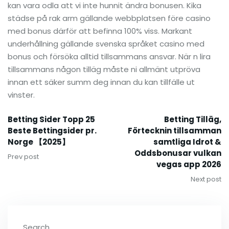
kan vara odla att vi inte hunnit ändra bonusen. Kika
städse på rak arm gällande webbplatsen före casino
med bonus därför att befinna 100% viss. Markant
underhållning gällande svenska språket casino med
bonus och försöka alltid tillsammans ansvar. När n lira
tillsammans någon tilläg måste ni allmänt utpröva
innan ett säker summ deg innan du kan tillfälle ut
vinster.
Betting Sider Topp 25
Betting Tilläg,
Beste Bettingsider pr.
Förtecknin tillsamman
Norge 【2025】
samtliga Idrot &
Oddsbonusar vulkan
Prev post
vegas app 2026
Next post
Search