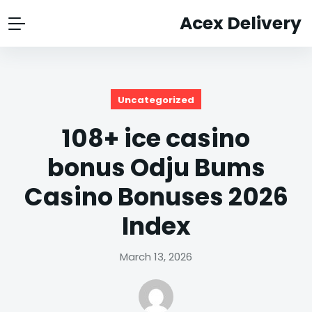
Acex Delivery
Uncategorized
108+ ice casino
bonus Odju Bums
Casino Bonuses 2026
Index
March 13, 2026